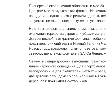
Пионерский сквер начали обновлять в мае 20
Центром места отдыха стал фонтан. Изначаль
находились, однако позже решили сделать вс
запускать не стали, поскольку сезон уже зав
На открытии фонтана тагильчанам показали н
окончания торжества строители убрали латун
фигуры весной, к открытию фонтана, чтобы хо
подставок, они ещё едут в Нижний Тагил из Че
Новому году, возможно, появится световая ко
свето-музыкальном фонтане у ЗАГСа Ленинско
Сейчас в сквере дорожки вымощены гранитной
линий наружного освещения. Для спортсменов
велодорожки, а для любителей шахмат – бесед
две детские площадки со специальным мягким
деревьев и почти 4000 кустарников.