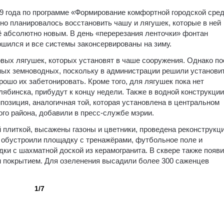
19 года по программе «Формирование комфортной городской сре
но планировалось восстановить чашу и лягушек, которые в ней
ё абсолютно новым. В день «перерезания ленточки» фонтан
ершился и все системы законсервированы на зиму.
овых лягушек, которых установят в чаше сооружения. Однако п
ных земноводных, поскольку в администрации решили установи
рошо их забетонировать. Кроме того, для лягушек пока нет
лябинска, прибудут к концу недели. Также в водной конструкции
мпозиция, аналогичная той, которая установлена в центральном
го района, добавили в пресс-службе мэрии.
 плиткой, высажены газоны и цветники, проведена реконструкц
 обустроили площадку с тренажёрами, футбольное поле и
ки с шахматной доской из керамогранита. В сквере также появ
 покрытием. Для озеленения высадили более 300 саженцев
1/7