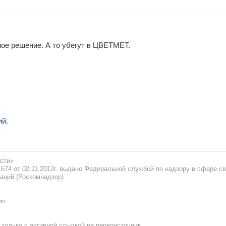
ое решение. А то убегут в ЦВЕТМЕТ.
ий.
сти»
74 от 02.11.2012г. выдано Федеральной службой по надзору в сфере св
аций (Роскомнадзор)
ич
только с активной ссылкой на первоисточник