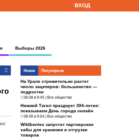
ВХОД
я
Выборы 2026
Новое
Популярное
На Урале стремительно растет
число зацеперов: большинство —
ого
подростки
08.08 в 9:45
|
Все общество
Нижний Тагил празднует 304-летие:
показываем День города онлайн
08.08 в 9:04
|
Все общество
тыс
Wildberries запустит партнерские
хабы для хранения и отгрузки
товаров