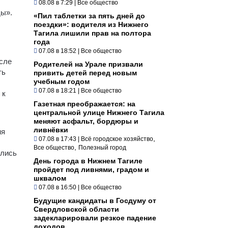
08.08 в 7:29
|
Все общество
ды».
«Пил таблетки за пять дней до
поездки»: водителя из Нижнего
Тагила лишили прав на полтора
года
07.08 в 18:52
|
Все общество
осле
Родителей на Урале призвали
ть
привить детей перед новым
учебным годом
07.08 в 18:21
|
Все общество
 к
Газетная преображается: на
центральной улице Нижнего Тагила
меняют асфальт, бордюры и
ливнёвки
ия
,
07.08 в 17:43
|
Всё городское хозяйство
,
Все общество
Полезный город
ились
День города в Нижнем Тагиле
пройдет под ливнями, градом и
шквалом
07.08 в 16:50
|
Все общество
Будущие кандидаты в Госдуму от
Свердловской области
задекларировали резкое падение
доходов