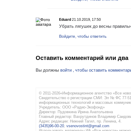
Eduard
21.10.2019, 17:50
Убрать лягушек до весны правильн
Войдите, чтобы ответить
Оставить комментарий или два
Вы должны
войти , чтобы оставить комментар
© 2011-2026«Информационное агентство «Все ново
Свидетельство о регистрации СМИ: Эл № ФС 77-516
информационных технологий и массовых коммуник
Учредитель: ООО «Радио-Экофонд»
Директор: Пудовкина Ирина Анатольевна
Главный редактор: Вахрутдинов Владимир Саидов
Адрес редакции: Нижний Тагил, пр. Ленина, 4.
(3435)96-00-20
,
vsenovostint@gmail.com
Использовать материалы ИА «Все новости» можно 