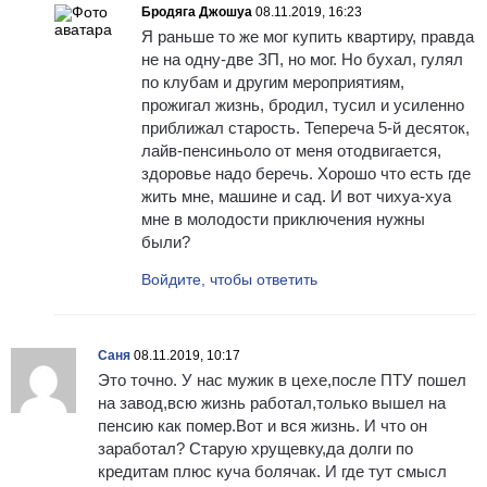
Бродяга Джошуа
08.11.2019, 16:23
Я раньше то же мог купить квартиру, правда
не на одну-две ЗП, но мог. Но бухал, гулял
по клубам и другим мероприятиям,
прожигал жизнь, бродил, тусил и усиленно
приближал старость. Тепереча 5-й десяток,
лайв-пенсиньоло от меня отодвигается,
здоровье надо беречь. Хорошо что есть где
жить мне, машине и сад. И вот чихуа-хуа
мне в молодости приключения нужны
были?
Войдите, чтобы ответить
Саня
08.11.2019, 10:17
Это точно. У нас мужик в цехе,после ПТУ пошел
на завод,всю жизнь работал,только вышел на
пенсию как помер.Вот и вся жизнь. И что он
заработал? Старую хрущевку,да долги по
кредитам плюс куча болячак. И где тут смысл