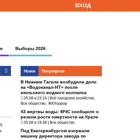
ВХОД
я
Выборы 2026
Новое
Популярное
В Нижнем Тагиле возбудили дело
на «Водоканал-НТ» после
июльского водного коллапса
,
05.08 в 23:16
|
Всё городское хозяйство
,
Все общество
ЖКХоррор
43 жертвы воды: МЧС сообщило о
резком росте смертности на Урале
05.08 в 19:38
|
Все общество
а.
и-
Под Екатеринбургом взорвали
машину директора завода по