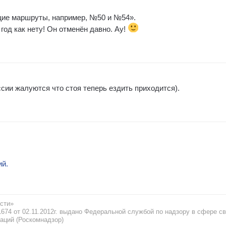
щие маршруты, например, №50 и №54».
год как нету! Он отменён давно. Ау!
ссии жалуются что стоя теперь ездить приходится).
ий.
сти»
74 от 02.11.2012г. выдано Федеральной службой по надзору в сфере св
аций (Роскомнадзор)