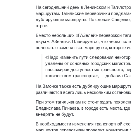
На сегодняшний день в Ленинском и Тагилстр
маршрутам. Тагильские перевозчики предлага
дублирующие маршруты. По словам Сащенко, ну
втрое.
Вместо небольших «ГАЗелей» перевозкой таги
двум «ГАЗелям». Планируется, что через пол
полностью заменят все маршрутки, которые исч
«Надо изменить пути следования некотор
удалены от основных городских магистра
пассажиров доступностью транспорта, пе
количеством транспорта», — добавил Са
На Вагонке также есть дублирующие маршруты
различаются всего лишь нескольким остановк
При этом тагильчанам не стоит ждать появлен
Владислава Пинаева, в городе есть места, где
внедрять не будут.
В необходимости изменения транспортной схе
маршрутов перевозчики проведут мониторинг 