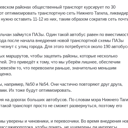
оевском районах общественный транспорт курсирует по 30
ют оптимизировать транспортную сеть Нижнего Тагила, ликвиди
жно оставить 11-12 из них, таким образом сократив сеть почт
льчан займутся ПАЗы. Один такой автобус равен по вместимос
года после начала внедрения новой транспортной схемы ПАЗы
езнут с улиц города. Для этого потребуется около 190 автобус
ых маршрутов, чтобы зацепить районы, которые несколько
лей. Это приведёт к тому, что мы уберём лишнее, обеспечим
ревезём то, что перевозили раньше, значительно меньшим
щенко.
, например, №50 и №54. Они частично повторяют друг друга,
ами. Их тоже будут оптимизировать.
ия на дорогах больших автобусов. По словам мэра Нижнего Таг
 такой транспорт просто не сможет развернуться, поэтому его
мы уверены и чиновники, и перевозчики. Во время внедрения н
пассажиропотока, чтобы понять, не ущемлены ли интересы