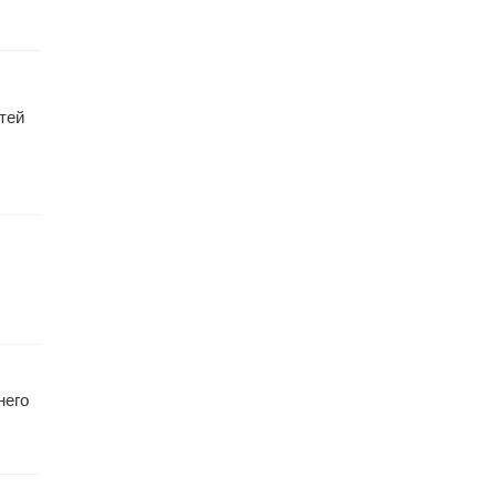
тей
него