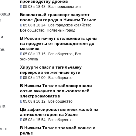
производству дронов
05.08 в 18:48
|
Все происшествия
ровав
Бесплатный транспорт запустят
после Дня города в Нижнем Тагиле
и
,
05.08 в 18:24
|
Всё городское хозяйство
,
Все общество
Полезный город
ти
В России начнут отслеживать цены
на продукты от производителя до
магазина
ов.
,
05.08 в 17:15
|
Все общество
Вся
экономика
Хирурги спасли тагильчанку,
перекроив её желчные пути
05.08 в 17:00
|
Все общество
В Нижнем Тагиле заблокировали
сотни аккаунтов пользователей
электросамокатов
05.08 в 16:12
|
Все общество
ила
ЦБ зафиксировал всплеск жалоб на
антиколлекторов на Урале
05.08 в 15:54
|
Все общество
В Нижнем Тагиле трамвай сошел с
овых
рельс