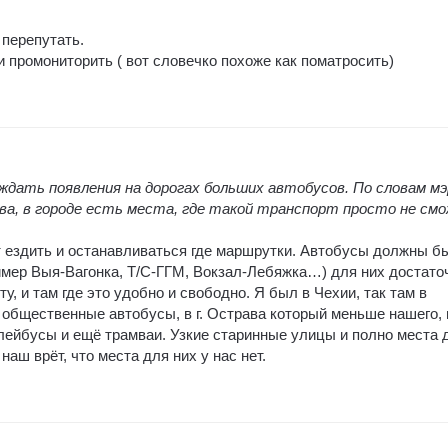
 перепутать.
 промониторить ( вот словечко похоже как поматросить)
дать появления на дорогах больших автобусов. По словам мэ
ва, в городе есть места, где такой транспорт просто не см
т ездить и останавливаться где маршрутки. Автобусы должны б
ример Выя-Вагонка, Т/С-ГГМ, Вокзал-Лебяжка…) для них достато
у, и там где это удобно и свободно. Я был в Чехии, так там в
 общественные автобусы, в г. Острава который меньше нашего, 
лейбусы и ещё трамваи. Узкие старинные улицы и полно места 
наш врёт, что места для них у нас нет.