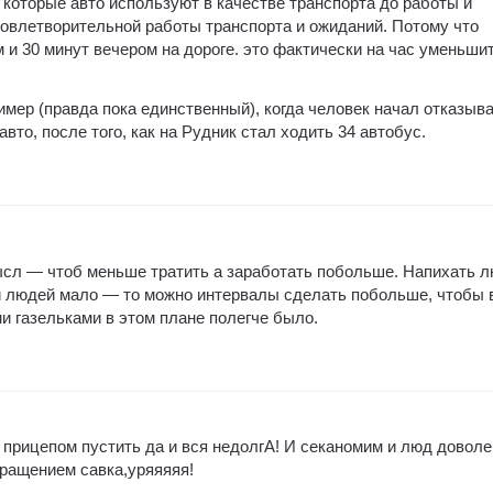
 которые авто используют в качестве транспорта до работы и
довлетворительной работы транспорта и ожиданий. Потому что
 и 30 минут вечером на дороге. это фактически на час уменьши
мер (правда пока единственный), когда человек начал отказыв
авто, после того, как на Рудник стал ходить 34 автобус.
ысл — чтоб меньше тратить а заработать побольше. Напихать 
сли людей мало — то можно интервалы сделать побольше, чтобы 
и газельками в этом плане полегче было.
 прицепом пустить да и вся недолгА! И секаномим и люд доволе
вращением савка,уряяяяя!