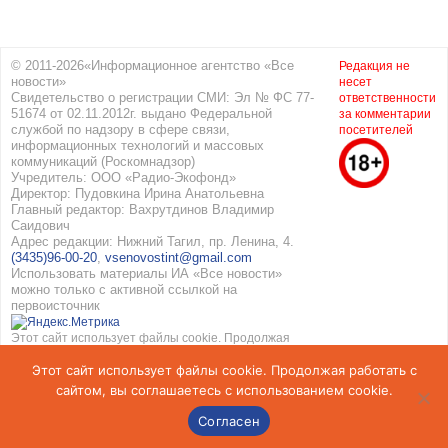
© 2011-2026«Информационное агентство «Все
Редакция не
новости»
несет
Свидетельство о регистрации СМИ: Эл № ФС 77-
ответственности
51674 от 02.11.2012г. выдано Федеральной
за комментарии
службой по надзору в сфере связи,
посетителей
информационных технологий и массовых
коммуникаций (Роскомнадзор)
Учредитель: ООО «Радио-Экофонд»
Директор: Пудовкина Ирина Анатольевна
Главный редактор: Вахрутдинов Владимир
Саидович
Адрес редакции: Нижний Тагил, пр. Ленина, 4.
(3435)96-00-20
,
vsenovostint@gmail.com
Использовать материалы ИА «Все новости»
можно только с активной ссылкой на
первоисточник
Этот сайт использует файлы cookie. Продолжая
работать с сайтом, вы соглашаетесь с
Этот сайт использует файлы cookie. Продолжая работать с
использованием cookie. Подробнее в
Политике
конфиденциальности
и
Соглашение об обработке
сайтом, вы соглашаетесь с использованием cookie.
персональных данных
Согласен