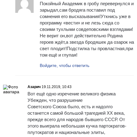
Покойный Академик в гробу перевернулся и
зарыдал,сам бродяга поставил под
сомнения его высказывания!Уткнись уже в
программу «вести» и не лезь сюда со
своими тухлыми совдеповскими взглядами!
Не верит он,вот действительно Родина
героев ждёт,а звезда бродяшек да озарок на
свет плодит!Подстилка ты провластная,при
том ещё и глупая!
Войдите, чтобы ответить
Азарич
19.11.2019, 10:43
Вот ещё одно изречение великого физика
Убежден, что разрушение
Советского Союза было, есть и надолго
останется самой большой трагедией ХХ века,
прежде всего для народов бывшего СССР. От
этого выиграла небольшая кучка партократов-
плутократов и национальные элиты,