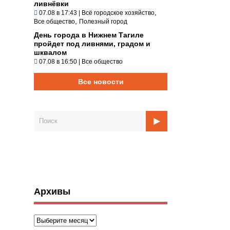
ливнёвки
,
07.08 в 17:43
|
Всё городское хозяйство
,
Все общество
Полезный город
День города в Нижнем Тагиле
пройдет под ливнями, градом и
шквалом
07.08 в 16:50
|
Все общество
Все новости
Архивы
Архивы