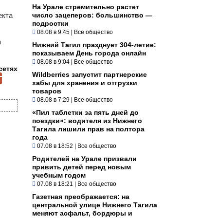
На Урале стремительно растет
екта
число зацеперов: большинство —
подростки
08.08 в 9:45
|
Все общество
а
Нижний Тагил празднует 304-летие:
показываем День города онлайн
08.08 в 9:04
|
Все общество
сетях
Wildberries запустит партнерские
хабы для хранения и отгрузки
товаров
08.08 в 7:29
|
Все общество
«Пил таблетки за пять дней до
поездки»: водителя из Нижнего
Тагила лишили прав на полтора
года
07.08 в 18:52
|
Все общество
Родителей на Урале призвали
привить детей перед новым
учебным годом
07.08 в 18:21
|
Все общество
Газетная преображается: на
центральной улице Нижнего Тагила
меняют асфальт, бордюры и