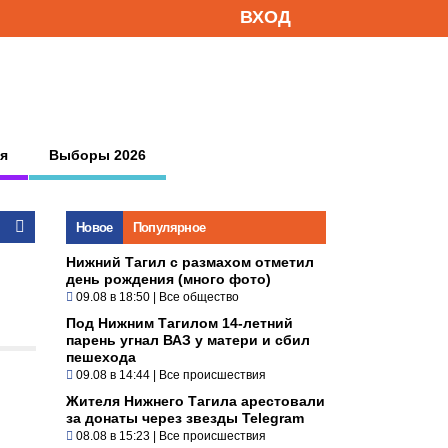
ВХОД
я
Выборы 2026
Новое
Популярное
Нижний Тагил с размахом отметил
день рождения (много фото)
09.08 в 18:50
|
Все общество
Под Нижним Тагилом 14-летний
парень угнал ВАЗ у матери и сбил
пешехода
09.08 в 14:44
|
Все происшествия
Жителя Нижнего Тагила арестовали
за донаты через звезды Telegram
08.08 в 15:23
|
Все происшествия