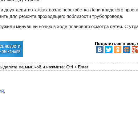
и двух девятиэтажках возле перекрёстка Ленинградского просп
вить для ремонта проходящего поблизости трубопровода.
ружили минувшей ночью в ходе планового осмотра сетей. С утр
Поделиться в соц. 
ыделите её мышкой и нажмите: Ctrl + Enter
ий.