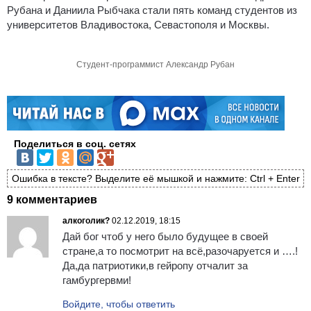
Рубана и Даниила Рыбчака стали пять команд студентов из
университетов Владивостока, Севастополя и Москвы.
Студент-программист Александр Рубан
Поделиться в соц. сетях
Ошибка в тексте? Выделите её мышкой и нажмите: Ctrl + Enter
9 комментариев
алкоголик?
02.12.2019, 18:15
Дай бог чтоб у него было будущее в своей
стране,а то посмотрит на всё,разочаруется и ….!
Да,да патриотики,в гейропу отчалит за
гамбургервми!
Войдите, чтобы ответить