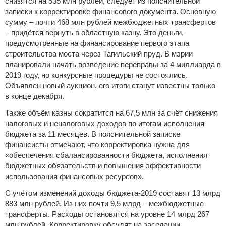
снизятся на 535 млн рублей, следует из пояснительной
записки к корректировке финансового документа.
Основную
сумму – почти 468 млн рублей межбюджетных трансфертов
– придётся вернуть в областную казну. Это деньги,
предусмотренные на финансирование первого этапа
строительства моста через Тагильский пруд. В мэрии
планировали начать возведение переправы за 4 миллиарда в
2019 году, но конкурсные процедуры не состоялись.
Объявлен новый аукцион, его итоги станут известны только
в конце декабря.
Также объём казны сократится на 67,5 млн за счёт снижения
налоговых и неналоговых доходов по итогам исполнения
бюджета за 11 месяцев. В пояснительной записке
финансисты отмечают, что корректировка нужна для
«обеспечения сбалансированности бюджета, исполнения
бюджетных обязательств и повышения эффективности
использования финансовых ресурсов».
С учётом изменений доходы бюджета-2019 составят 13 млрд
883 млн рублей. Из них почти 9,5 млрд – межбюджетные
трансферты. Расходы остановятся на уровне 14 млрд 267
млн рублей. Корректировку обсудят на заседании