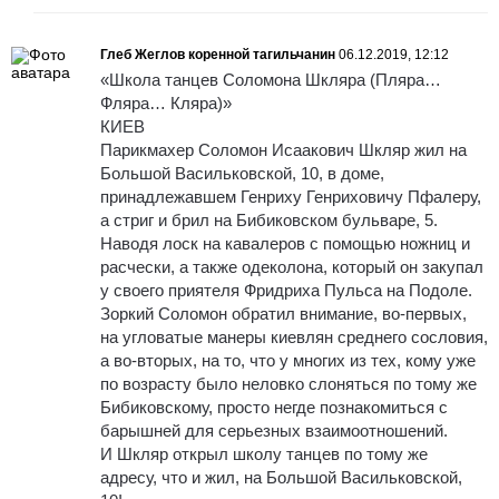
Глеб Жеглов коренной тагильчанин
06.12.2019, 12:12
«Школа танцев Соломона Шкляра (Пляра…
Фляра… Кляра)»
КИЕВ
Парикмахер Соломон Исаакович Шкляр жил на
Большой Васильковской, 10, в доме,
принадлежавшем Генриху Генриховичу Пфалеру,
а стриг и брил на Бибиковском бульваре, 5.
Наводя лоск на кавалеров с помощью ножниц и
расчески, а также одеколона, который он закупал
у своего приятеля Фридриха Пульса на Подоле.
Зоркий Соломон обратил внимание, во-первых,
на угловатые манеры киевлян среднего сословия,
а во-вторых, на то, что у многих из тех, кому уже
по возрасту было неловко слоняться по тому же
Бибиковскому, просто негде познакомиться с
барышней для серьезных взаимоотношений.
И Шкляр открыл школу танцев по тому же
адресу, что и жил, на Большой Васильковской,