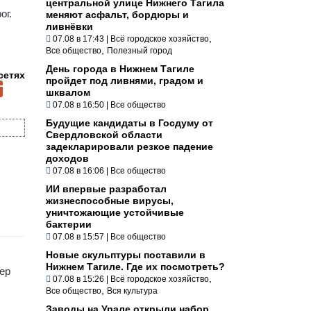
центральной улице Нижнего Тагила
ог.
меняют асфальт, бордюры и
ливнёвки
,
07.08 в 17:43
|
Всё городское хозяйство
,
Все общество
Полезный город
День города в Нижнем Тагиле
сетях
пройдет под ливнями, градом и
шквалом
07.08 в 16:50
|
Все общество
Будущие кандидаты в Госдуму от
Свердловской области
задекларировали резкое падение
доходов
07.08 в 16:06
|
Все общество
ИИ впервые разработал
жизнеспособные вирусы,
уничтожающие устойчивые
бактерии
07.08 в 15:57
|
Все общество
Новые скульптуры поставили в
Нижнем Тагиле. Где их посмотреть?
дер
,
07.08 в 15:26
|
Всё городское хозяйство
,
Все общество
Вся культура
Заводы на Урале открыли набор