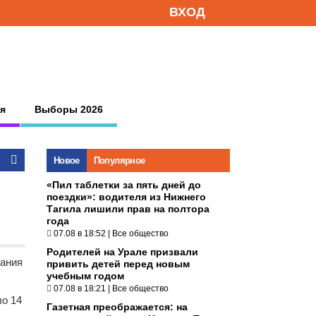
ВХОД
я
Выборы 2026
Новое
Популярное
«Пил таблетки за пять дней до
поездки»: водителя из Нижнего
Тагила лишили прав на полтора
года
07.08 в 18:52
|
Все общество
Родителей на Урале призвали
пания
привить детей перед новым
учебным годом
07.08 в 18:21
|
Все общество
ло 14
Газетная преображается: на