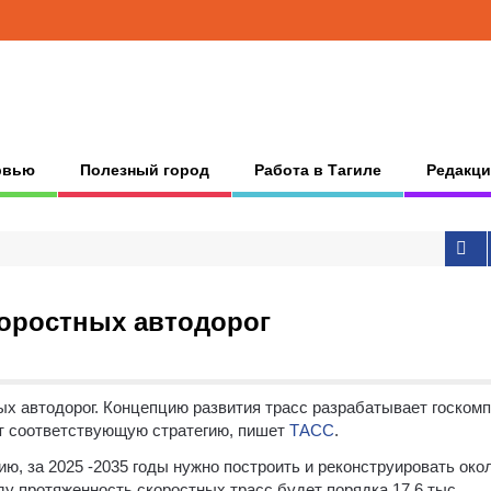
рвью
Полезный город
Работа в Тагиле
Редакци
коростных автодорог
ых автодорог.
Концепцию развития трасс разрабатывает госком
ит соответствующую стратегию, пишет
ТАСС
.
гию, за 2025 -2035 годы нужно построить и реконструировать око
ду протяженность скоростных трасс будет порядка 17,6 тыс