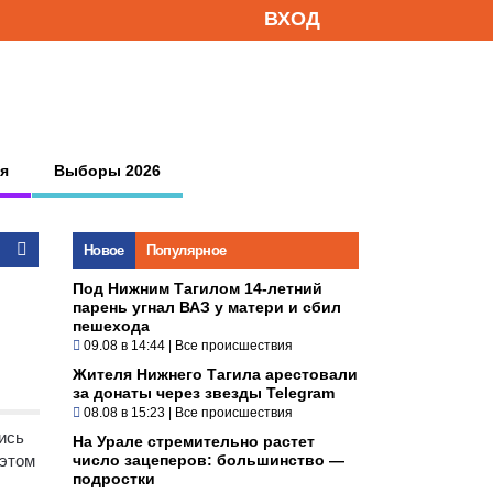
ВХОД
я
Выборы 2026
Новое
Популярное
Под Нижним Тагилом 14-летний
парень угнал ВАЗ у матери и сбил
пешехода
09.08 в 14:44
|
Все происшествия
Жителя Нижнего Тагила арестовали
за донаты через звезды Telegram
08.08 в 15:23
|
Все происшествия
ись
На Урале стремительно растет
 этом
число зацеперов: большинство —
подростки