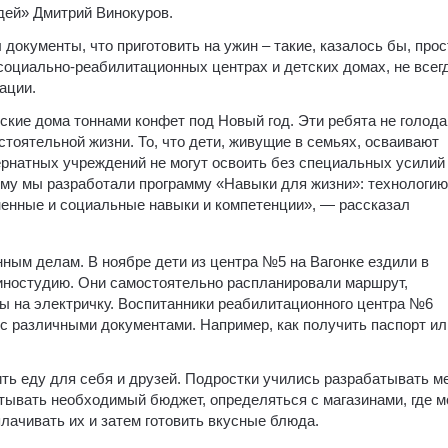
дей» Дмитрий Винокуров.
л документы, что приготовить на ужин – такие, казалось бы, про
 социально-реабилитационных центрах и детских домах, не всег
ации.
ские дома тоннами конфет под Новый год. Эти ребята не голода
стоятельной жизни. То, что дети, живущие в семьях, осваивают
ернатных учреждений не могут освоить без специальных усилий
ому мы разработали программу «Навыки для жизни»: технологию
енные и социальные навыки и компетенции», — рассказал
ным делам. В ноябре дети из центра №5 на Вагонке ездили в
иностудию. Они самостоятельно распланировали маршрут,
ты на электричку. Воспитанники реабилитационного центра №6
с различными документами. Например, как получить паспорт ил
ить еду для себя и друзей. Подростки учились разрабатывать м
итывать необходимый бюджет, определяться с магазинами, где 
плачивать их и затем готовить вкусные блюда.