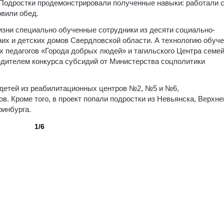
Подростки продемонстрировали полученные навыки: работали 
овили обед.
изни специально обученные сотрудники из десяти социально-
х и детских домов Свердловской области. А технологию обуч
х педагогов «Города добрых людей» и тагильского Центра семе
бедителем конкурса субсидий от Министерства соцполитики
 детей из реабилитационных центров №2, №5 и №6,
. Кроме того, в проект попали подростки из Невьянска, Верхне
ринбурга.
1/6