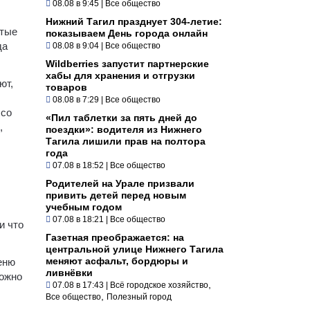
08.08 в 9:45
|
Все общество
Нижний Тагил празднует 304-летие:
стые
показываем День города онлайн
да
08.08 в 9:04
|
Все общество
Wildberries запустит партнерские
хабы для хранения и отгрузки
ют,
товаров
08.08 в 7:29
|
Все общество
 со
«Пил таблетки за пять дней до
,
поездки»: водителя из Нижнего
Тагила лишили прав на полтора
года
07.08 в 18:52
|
Все общество
Родителей на Урале призвали
привить детей перед новым
учебным годом
07.08 в 18:21
|
Все общество
и что
Газетная преображается: на
центральной улице Нижнего Тагила
меняют асфальт, бордюры и
еню
ливнёвки
можно
,
07.08 в 17:43
|
Всё городское хозяйство
,
Все общество
Полезный город