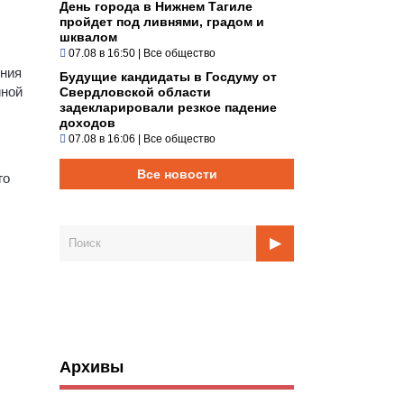
с
День города в Нижнем Тагиле
пройдет под ливнями, градом и
шквалом
07.08 в 16:50
|
Все общество
ения
Будущие кандидаты в Госдуму от
йной
Свердловской области
задекларировали резкое падение
доходов
07.08 в 16:06
|
Все общество
Все новости
го
Архивы