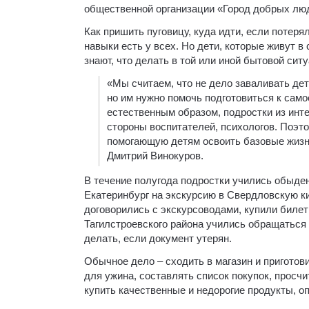
общественной организации «Город добрых лю
Как пришить пуговицу, куда идти, если потеря
навыки есть у всех. Но дети, которые живут в
знают, что делать в той или иной бытовой ситу
«Мы считаем, что не дело заваливать дет
но им нужно помочь подготовиться к само
естественным образом, подростки из инт
стороны воспитателей, психологов. Поэт
помогающую детям освоить базовые жизн
Дмитрий Винокуров.
В течение полугода подростки учились обыден
Екатеринбург на экскурсию в Свердловскую к
договорились с экскурсоводами, купили биле
Тагилстроевского района учились обращаться 
делать, если документ утерян.
Обычное дело – сходить в магазин и приготов
для ужина, составлять список покупок, просч
купить качественные и недорогие продукты, о