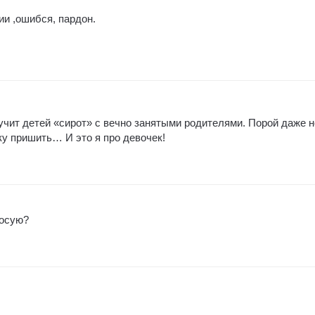
ии ,ошибся, пардон.
 учит детей «сирот» с вечно занятыми родителями. Порой даже н
ку пришить… И это я про девочек!
носую?