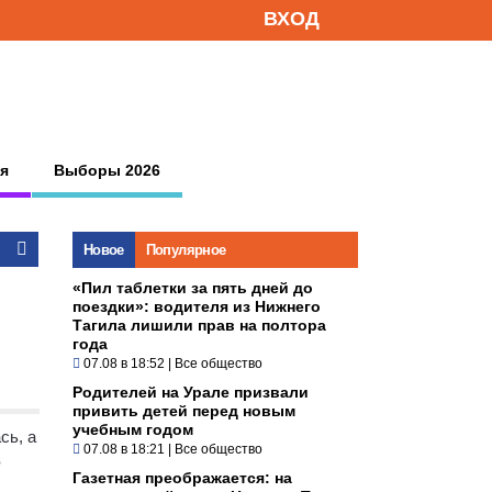
ВХОД
я
Выборы 2026
Новое
Популярное
«Пил таблетки за пять дней до
поездки»: водителя из Нижнего
Тагила лишили прав на полтора
года
07.08 в 18:52
|
Все общество
Родителей на Урале призвали
привить детей перед новым
учебным годом
сь, а
07.08 в 18:21
|
Все общество
в
Газетная преображается: на