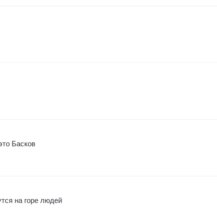
это Басков
утся на горе людей