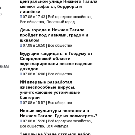
центральной улице Нижнего Тагила
меняют асфальт, бордюры и
о
ливнёвки
о
,
07.08 в 17:43
|
Всё городское хозяйство
,
Все общество
Полезный город
День города в Нижнем Тагиле
пройдет под ливнями, градом и
шквалом
07.08 в 16:50
|
Все общество
Будущие кандидаты в Госдуму от
Свердловской области
задекларировали резкое падение
акам
доходов
07.08 в 16:06
|
Все общество
ИИ впервые разработал
жизнеспособные вирусы,
уничтожающие устойчивые
бактерии
07.08 в 15:57
|
Все общество
Новые скульптуры поставили в
Нижнем Тагиле. Где их посмотреть?
,
07.08 в 15:26
|
Всё городское хозяйство
,
Все общество
Вся культура
Заводы на Урале открыли набор