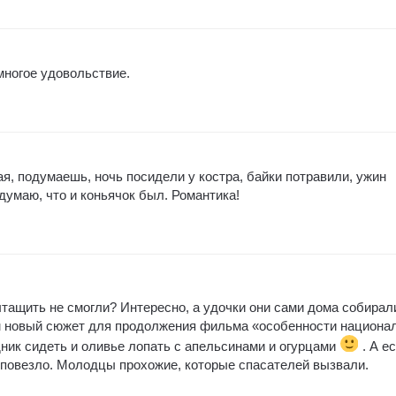
многое удовольствие.
ая, подумаешь, ночь посидели у костра, байки потравили, ужин
 думаю, что и коньячок был. Романтика!
тащить не смогли? Интересно, а удочки они сами дома собирал
м новый сюжет для продолжения фильма «особенности национа
дник сидеть и оливье лопать с апельсинами и огурцами
. А е
о повезло. Молодцы прохожие, которые спасателей вызвали.