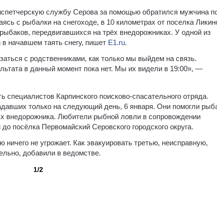
диспетчерскую службу Серова за помощью обратился мужчина п
аясь с рыбалки на снегоходе, в 10 километрах от поселка Ликин
у рыбаков, передвигавшихся на трёх внедорожниках. У одной из
 в начавшем таять снегу, пишет
Е1.ru
.
язаться с родственниками, как только мы выйдем на связь.
льтата в данный момент пока нет. Мы их видели в 19:00», —
ь специалистов Карпинского поисково-спасательного отряда.
адавших только на следующий день, 6 января. Они помогли рыб
ых внедорожника. Любители рыбной ловли в сопровождении
до посёлка Первомайский Серовского городского округа.
ю ничего не угрожает. Как эвакуировать третью, неисправную,
ельно, добавили в ведомстве.
1/2