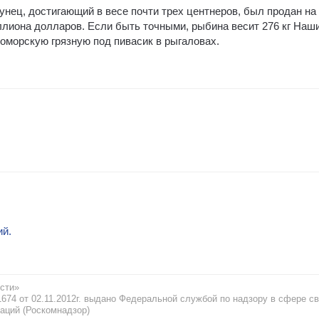
унец, достигающий в весе почти трех центнеров, был продан на
ллиона долларов. Если быть точными, рыбина весит 276 кг Наш
оморскую грязную под пивасик в рыгаловах.
ий.
сти»
74 от 02.11.2012г. выдано Федеральной службой по надзору в сфере св
аций (Роскомнадзор)