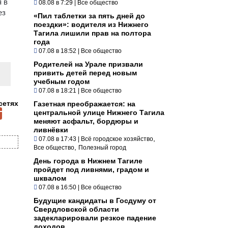
я в
08.08 в 7:29
|
Все общество
ез
«Пил таблетки за пять дней до
поездки»: водителя из Нижнего
Тагила лишили прав на полтора
года
07.08 в 18:52
|
Все общество
Родителей на Урале призвали
привить детей перед новым
учебным годом
07.08 в 18:21
|
Все общество
сетях
Газетная преображается: на
центральной улице Нижнего Тагила
меняют асфальт, бордюры и
ливнёвки
,
07.08 в 17:43
|
Всё городское хозяйство
,
Все общество
Полезный город
День города в Нижнем Тагиле
пройдет под ливнями, градом и
шквалом
07.08 в 16:50
|
Все общество
Будущие кандидаты в Госдуму от
Свердловской области
задекларировали резкое падение
доходов