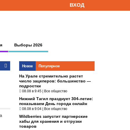
ВХОД
я
Выборы 2026
Новое
Популярное
На Урале стремительно растет
число зацеперов: большинство —
подростки
08.08 в 9:45
|
Все общество
Нижний Тагил празднует 304-летие:
показываем День города онлайн
08.08 в 9:04
|
Все общество
а
Wildberries запустит партнерские
хабы для хранения и отгрузки
товаров