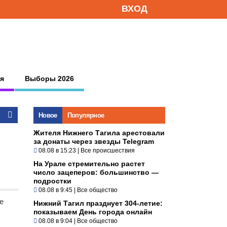
ВХОД
я
Выборы 2026
Новое
Популярное
Жителя Нижнего Тагила арестовали
за донаты через звезды Telegram
08.08 в 15:23
|
Все происшествия
На Урале стремительно растет
число зацеперов: большинство —
подростки
08.08 в 9:45
|
Все общество
е
Нижний Тагил празднует 304-летие:
показываем День города онлайн
08.08 в 9:04
|
Все общество