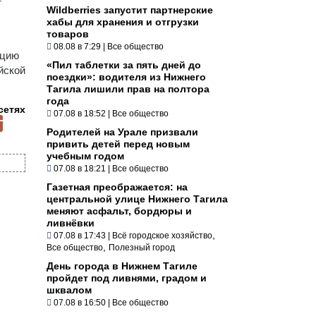
т
Wildberries запустит партнерские
хабы для хранения и отгрузки
товаров
08.08 в 7:29
|
Все общество
нцию
«Пил таблетки за пять дней до
йской
поездки»: водителя из Нижнего
Тагила лишили прав на полтора
года
сетях
07.08 в 18:52
|
Все общество
Родителей на Урале призвали
привить детей перед новым
учебным годом
07.08 в 18:21
|
Все общество
Газетная преображается: на
центральной улице Нижнего Тагила
меняют асфальт, бордюры и
ливнёвки
,
07.08 в 17:43
|
Всё городское хозяйство
,
Все общество
Полезный город
День города в Нижнем Тагиле
пройдет под ливнями, градом и
шквалом
07.08 в 16:50
|
Все общество