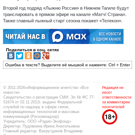
Второй год подряд «Лыжню России» в Нижнем Тагиле будут
транслировать в прямом эфире на канале «Матч! Страна».
Также главный лыжный старт сезона покажет «Телекон».
Поделиться в соц. сетях
Ошибка в тексте? Выделите её мышкой и нажмите: Ctrl + Enter
© 2011-2026«Информационное агентство «Все
Редакция не
новости»
несет
Свидетельство о регистрации СМИ: Эл № ФС 77-
ответственности
51674 от 02.11.2012г. выдано Федеральной
за комментарии
службой по надзору в сфере связи,
посетителей
информационных технологий и массовых
коммуникаций (Роскомнадзор)
Учредитель: ООО «Радио-Экофонд»
Директор: Пудовкина Ирина Анатольевна
Главный редактор: Вахрутдинов Владимир