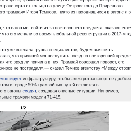
транспорта от кольца на улице Островского до Приречного
го трамвая» Игоря Темнова, никто из находившихся в вагоне л
 что вагон мог сойти из-за постороннего предмета, оказавшегос
у что его меняли во время глобальной реконструкции в 2017-м г
.
сто уже выехала группа специалистов, будем выяснять
гаю, что причиной мог послужить наезд на посторонний предме
ак что вряд ли причина в них. Трамвай совершал поворот, его
ажиров не пострадал»,— сказал Темнов агентству «Между строк
емонтирует
инфраструктуру, чтобы электротранспорт не дребез
 этом в городе 90% трамвайных путей остаются в
чего вагоны
сходят
, создавая опасные ситуации. Например,
льные трамваи модели 71-415.
1/2