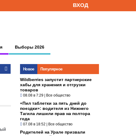
ВХОД
я
Выборы 2026
Новое
Популярное
Wildberries запустит партнерские
хабы для хранения и отгрузки
товаров
08.08 в 7:29
|
Все общество
«Пил таблетки за пять дней до
поездки»: водителя из Нижнего
Тагила лишили прав на полтора
года
07.08 в 18:52
|
Все общество
ный
Родителей на Урале призвали