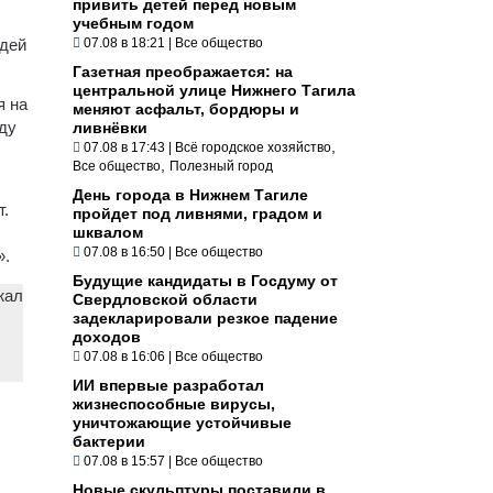
привить детей перед новым
учебным годом
юдей
07.08 в 18:21
|
Все общество
Газетная преображается: на
центральной улице Нижнего Тагила
я на
меняют асфальт, бордюры и
оду
ливнёвки
,
07.08 в 17:43
|
Всё городское хозяйство
,
Все общество
Полезный город
День города в Нижнем Тагиле
т.
пройдет под ливнями, градом и
шквалом
07.08 в 16:50
|
Все общество
».
Будущие кандидаты в Госдуму от
жал
Свердловской области
задекларировали резкое падение
доходов
07.08 в 16:06
|
Все общество
ИИ впервые разработал
жизнеспособные вирусы,
уничтожающие устойчивые
бактерии
07.08 в 15:57
|
Все общество
Новые скульптуры поставили в