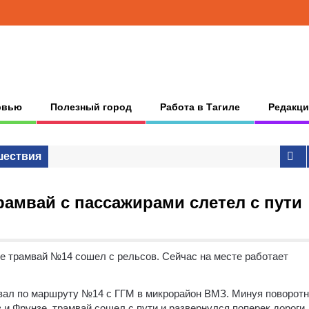
рвью
Полезный город
Работа в Тагиле
Редакци
шествия
рамвай с пассажирами слетел с пути
ые трамвай №14 сошел с рельсов. Сейчас на месте работает
овал по маршруту №14 с ГГМ в микрорайон ВМЗ. Минуя поворот
 и Фрунзе, трамвай сошел с пути и развернулся поперек дороги.