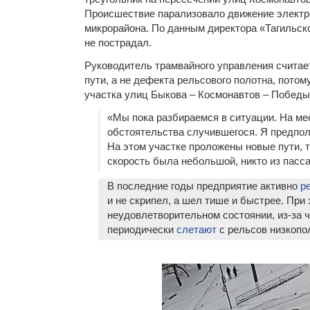
Происшествие парализовало движение электро
микрорайона. По данным директора «Тагильско
не пострадал.
Руководитель трамвайного управления считает,
пути, а не дефекта рельсового полотна, потом
участка улиц Быкова – Космонавтов – Победы
«Мы пока разбираемся в ситуации. На ме
обстоятельства случившегося. Я предпола
На этом участке проложены новые пути, т
скорость была небольшой, никто из пасс
В последние годы предприятие активно
р
и не скрипел, а шел тише и быстрее. При
неудовлетворительном состоянии, из-за 
периодически
слетают
с рельсов низкопо