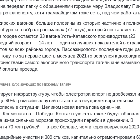
она передал папку с обращениями горожан мэру Владиславу Пин
тротранспорту, хотя трамвайщикам тоже есть, над чем работать
жирских вагонов, больше половины из которых частично и полн
нбургского «Уралтрансмаша» (77 штук), который поставляет в
 городе остаются 33 вагона Усть-Катавского производства (23
редний возраст — 14 лет — один из лучших показателей в стран
ов во всех районах города. Пассажиропоток последние годы ра
 году, но за первые шесть месяцев 2021-го вернулся к доковидн
тоинствами самого экологичного транспорта тагильчане называю
й оплаты проезда.
мваев, курсирующих по Нижнему Тагилу
ирует инфраструктуру, чтобы электротранспорт не дребезжал и
роде 90% трамвайных путей остаются в неудовлетворительном
я опасные ситуации. Целиком новая ветка пока одна – на
– Космонавтов – Победы. Контактную сеть также будут обновля
да из-за сильных морозов происходили перебои в движении. В
чти 70 млн рублей — втрое больше, чем в коронавирусном 2020
аварийные участки и 389 стыков, капитально отремонтировали 6