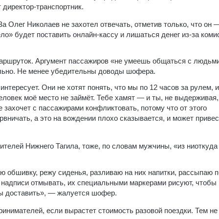
т директор-транспортник.
а Олег Николаев не захотел отвечать, отметив только, что он 
ло» будет поставить онлайн-кассу и лишаться денег из-за коми
маршруток. Аргумент пассажиров «не умеешь общаться с людьм
льно. Не менее убедительны доводы шофера.
интересует. Они не хотят понять, что мы по 12 часов за рулем, и
человек моё место не займёт. Тебе хамят — и ты, не выдерживая,
е захочет с пассажирами конфликтовать, потому что от этого
вничать, а это на вождении плохо сказывается, и может приве
телей Нижнего Тагила, тоже, по словам мужчины, «из ниоткуда
ю обшивку, режу сиденья, разливаю на них напитки, рассыпаю п
о надписи отмывать, их специальными маркерами рисуют, чтобы
ны доставить», — жалуется шофер.
инимателей, если вырастет стоимость разовой поездки. Тем не