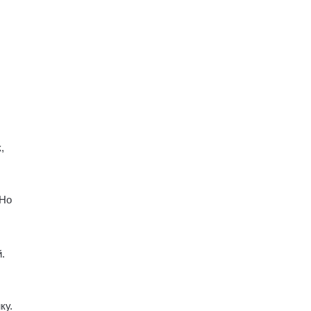
,
 Но
.
ку.