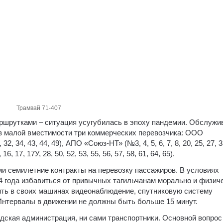
Трамвай 71-407
аршрутками – ситуация усугубилась в эпоху пандемии. Обслужи
в малой вместимости три коммерческих перевозчика: ООО
 32, 34, 43, 44, 49), АПО «Союз-НТ» (№3, 4, 5, 6, 7, 8, 20, 25, 27, 3
 17, 17У, 28, 50, 52, 53, 55, 56, 57, 58, 61, 64, 65).
ми семилетние контракты на перевозку пассажиров. В условиях
4 года избавиться от привычных тагильчанам морально и физич
ить в своих машинах видеонаблюдение, спутниковую систему
Интервалы в движении не должны быть больше 15 минут.
дская администрация, ни сами транспортники. Основной вопро