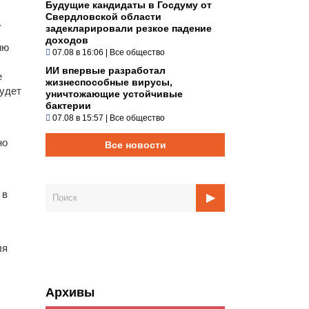
Будущие кандидаты в Госдуму от
Свердловской области
.
задекларировали резкое падение
доходов
ию
07.08 в 16:06
|
Все общество
ИИ впервые разработал
е
жизнеспособные вирусы,
будет
уничтожающие устойчивые
бактерии
07.08 в 15:57
|
Все общество
но
Все новости
 в
ля
Архивы