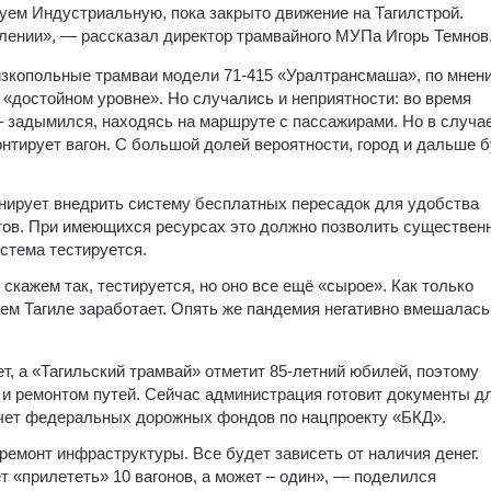
руем Индустриальную, пока закрыто движение на Тагилстрой.
лении», — рассказал директор трамвайного МУПа Игорь Темнов
изкопольные трамваи модели 71-415 «Уралтрансмаша», по мнен
а «достойном уровне». Но случались и неприятности: во время
 – задымился, находясь на маршруте с пассажирами. Но в случа
онтирует вагон. С большой долей вероятности, город и дальше 
нирует внедрить систему бесплатных пересадок для удобства
тов. При имеющихся ресурсах это должно позволить существен
стема тестируется.
кажем так, тестируется, но оно все ещё «сырое». Как только
м Тагиле заработает. Опять же пандемия негативно вмешалась
т, а «Тагильский трамвай» отметит 85-летний юбилей, поэтому
 и ремонтом путей. Сейчас администрация готовит документы д
счет федеральных дорожных фондов по нацпроекту «БКД».
ремонт инфраструктуры. Все будет зависеть от наличия денег.
 «прилететь» 10 вагонов, а может – один», — поделился