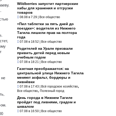
Wildberries запустит партнерские
аеву.
хабы для хранения и отгрузки
.
товаров
08.08 в 7:29
|
Все общество
остью
«Пил таблетки за пять дней до
поездки»: водителя из Нижнего
Тагила лишили прав на полтора
е.
года
стет,
07.08 в 18:52
|
Все общество
ому
Родителей на Урале призвали
т
привить детей перед новым
учебным годом
07.08 в 18:21
|
Все общество
Газетная преображается: на
центральной улице Нижнего Тагила
меняют асфальт, бордюры и
 не
ливнёвки
,
07.08 в 17:43
|
Всё городское хозяйство
,
Все общество
Полезный город
ть,
День города в Нижнем Тагиле
пройдет под ливнями, градом и
-ом.
шквалом
07.08 в 16:50
|
Все общество
00