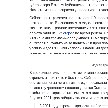
губернатора Евгения Куйвашева — глава реги
Намного меньше вопросов у пассажиров к элек
Сейчас парк трамваев насчитывает 110 пасса
низкопольные. В основном это модели екатери
Нижний Тагил трамваи последние 20 лет. Еще в
августа один из них
сгорел
во время рейса). С
«Тагильский трамвай» обслуживает 11 маршрут
снижался он только из-за пандемии в прошлом
уровню и достиг 6 млн человек. Главными дос
точное расписание и возможность безналично
Модели тра
В последние годы предприятие активно ремонт
скрипел, а шел тише и быстрее. Сейчас в го
состоянии, из-за чего вагоны сходят, создава
реконструированном недавно участке Быкова 
чтобы не повторять опыт зимы этого года, ког
бюджет-2021 трамвайщики заложили на это по
«В 2021 году отремонтировали наиболее 