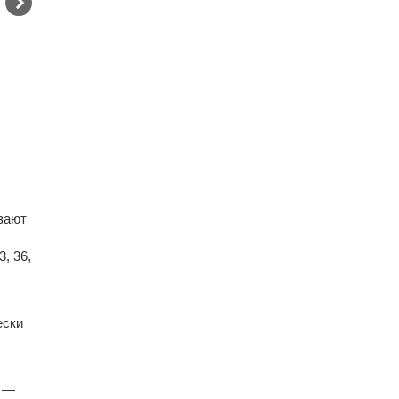
вают
3, 36,
ески
с —