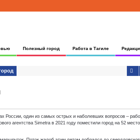
рвью
Полезный город
Работа в Тагиле
Редакци
город
л
дах России, один из самых острых и наболевших вопросов – раб
вого агентства Simetra в 2021 году поместили город на 52 место
 маршруток. Поток жалоб этим летом добрался до свердловског