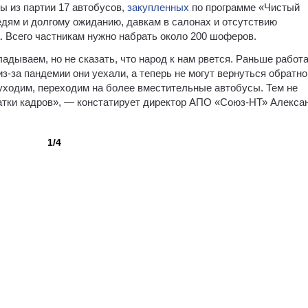
ы из партии 17 автобусов,
закупленных
по программе «Чистый
редям и долгому ожиданию, давкам в салонах и отсутствию
. Всего частникам нужно набрать около 200 шоферов.
дываем, но не сказать, что народ к нам рвется. Раньше работ
з-за пандемии они уехали, а теперь не могут вернуться обратно
 уходим, переходим на более вместительные автобусы. Тем не
ватки кадров», — констатирует директор АПО «Союз-НТ» Алекса
1/4