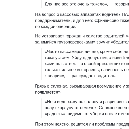
Для нас все это очень тяжело», — говори
На вопрос о кассовых аппаратах водитель ПАЗ
предприниматель, и для него «финансово тяже
по каждой операции.
Не устраивает горожан и хамство водителей 
занимайся грузоперевозками» звучит убедите
«Часто пассажиров ничего, кроме себя не 
тоже устаем. Уйду я, допустим, а новый 
хамишь в ответ. По своей прихоти никто н
только сильнее выгораешь, начинаешь нер
к аварии», — рассуждает водитель.
Грязь в салонах, вызывающая возмущение у жи
появляется».
«Не я ведь хожу по салону и разрисовыва
полу скорлупу от семечек. Сложнее всег
«радость», видимо, от уборки после сме
При этом неясно, решатся ли проблемы предпр