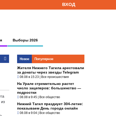
ВХОД
я
Выборы 2026
Новое
Популярное
Жителя Нижнего Тагила арестовали
за донаты через звезды Telegram
08.08 в 15:23
|
Все происшествия
На Урале стремительно растет
число зацеперов: большинство —
подростки
ота
08.08 в 9:45
|
Все общество
 из
Нижний Тагил празднует 304-летие:
показываем День города онлайн
08.08 в 9:04
|
Все общество
о