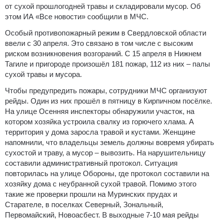
от сухой прошлогодней травы и складировали мусор.
Об
этом ИА «Все новости» сообщили в МЧС.
Особый противопожарный режим в Свердловской области
ввели с 30 апреля. Это связано в том числе с высоким
риском возникновения возгораний. С 15 апреля в Нижнем
Тагиле и пригороде произошёл 181 пожар, 112 из них – палы
сухой травы и мусора.
Чтобы предупредить пожары, сотрудники МЧС организуют
рейды. Один из них прошёл в пятницу в Кирпичном посёлке.
На улице Осенняя инспекторы обнаружили участок, на
котором хозяйка устроила свалку из горючего хлама. А
территория у дома заросла травой и кустами. Женщине
напомнили, что владельцы земель должны вовремя убирать
сухостой и траву, а мусор – вывозить. На нарушительницу
составили административный протокол. Ситуация
повторилась на улице Обороны, где протокол составили на
хозяйку дома с неубранной сухой травой. Помимо этого
такие же проверки прошли на Муринских прудах и
Старателе, в поселках Северный, Зональный,
Первомайский, Новоасбест. В выходные 7-10 мая рейды