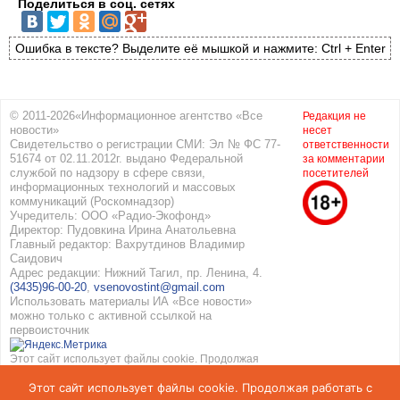
Поделиться в соц. сетях
Ошибка в тексте? Выделите её мышкой и нажмите: Ctrl + Enter
© 2011-2026«Информационное агентство «Все
Редакция не
новости»
несет
Свидетельство о регистрации СМИ: Эл № ФС 77-
ответственности
51674 от 02.11.2012г. выдано Федеральной
за комментарии
службой по надзору в сфере связи,
посетителей
информационных технологий и массовых
коммуникаций (Роскомнадзор)
Учредитель: ООО «Радио-Экофонд»
Директор: Пудовкина Ирина Анатольевна
Главный редактор: Вахрутдинов Владимир
Саидович
Адрес редакции: Нижний Тагил, пр. Ленина, 4.
(3435)96-00-20
,
vsenovostint@gmail.com
Использовать материалы ИА «Все новости»
можно только с активной ссылкой на
первоисточник
Этот сайт использует файлы cookie. Продолжая
работать с сайтом, вы соглашаетесь с
Этот сайт использует файлы cookie. Продолжая работать с
использованием cookie. Подробнее в
Политике