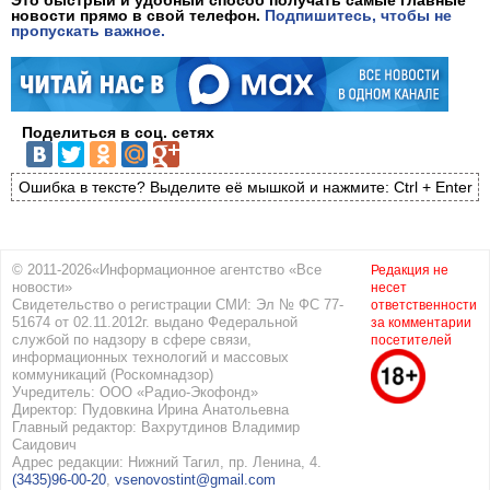
новости прямо в свой телефон.
Подпишитесь, чтобы не
пропускать важное.
Поделиться в соц. сетях
Ошибка в тексте? Выделите её мышкой и нажмите: Ctrl + Enter
© 2011-2026«Информационное агентство «Все
Редакция не
новости»
несет
Свидетельство о регистрации СМИ: Эл № ФС 77-
ответственности
51674 от 02.11.2012г. выдано Федеральной
за комментарии
службой по надзору в сфере связи,
посетителей
информационных технологий и массовых
коммуникаций (Роскомнадзор)
Учредитель: ООО «Радио-Экофонд»
Директор: Пудовкина Ирина Анатольевна
Главный редактор: Вахрутдинов Владимир
Саидович
Адрес редакции: Нижний Тагил, пр. Ленина, 4.
(3435)96-00-20
,
vsenovostint@gmail.com