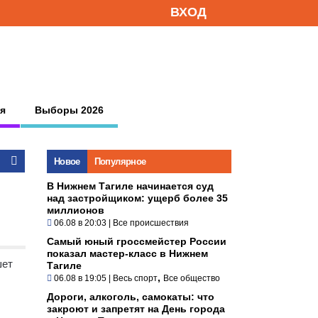
ВХОД
я
Выборы 2026
Новое
Популярное
В Нижнем Тагиле начинается суд
над застройщиком: ущерб более 35
миллионов
06.08 в 20:03
|
Все происшествия
Самый юный гроссмейстер России
показал мастер-класс в Нижнем
шет
Тагиле
,
06.08 в 19:05
|
Весь спорт
Все общество
Дороги, алкоголь, самокаты: что
закроют и запретят на День города