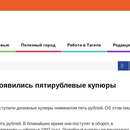
рвью
Полезный город
Работа в Тагиле
Редакци
появились пятирублевые купюры
ступили денежные купюры номиналом пять рублей.
Об этом пи
ь рублей. В ближайшее время они поступят в оборот, в
 прежним — образца 1997 года. Подобные купюры не печатались