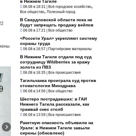
в Нижнем Тагиле
,
06.08 в 18:31
|
Всё городское хозяйство
,
Все общество
Полезный город
В Свердловской области пока не
22
будут запрещать продажу вейпов
06.08 в 17:21
|
Все общество
«Россети Урал» укрепляют систему
охраны труда
ажены
06.08 в 16:57
|
Партнёрские материалы
В Нижнем Тагиле отдали под суд
сотрудницу Wildberries за кражу
золота из ПВЗ
06.08 в 16:35
|
Все происшествия
Тагильчанка проиграла суд против
стоматологии Минздрава
06.08 в 14:56
|
Все общество
Шестеро пострадавших: в ГАИ
Нижнего Тагила рассказали, как
трамвай снес столб
06.08 в 13:59
|
Все происшествия
Ракетную опасность объявили на
Урале: в Нижнем Тагиле завыли
сирены (обновлено)