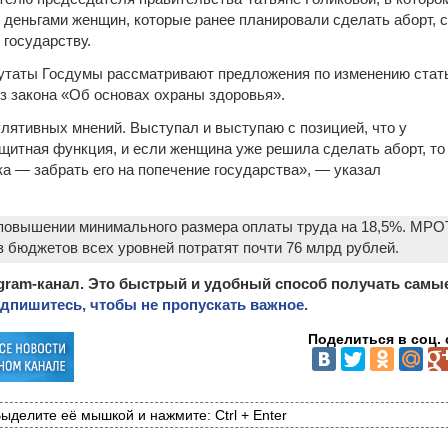
 деньгами женщин, которые ранее планировали сделать аборт, с
 государству.
путаты Госдумы рассматривают предложения по изменению стат
з закона «Об основах охраны здоровья».
улятивных мнений. Выступал и выступаю с позицией, что у
щитная функция, и если женщина уже решила сделать аборт, то
а — забрать его на попечение государства», — указал
 повышении минимального размера оплаты труда на 18,5%. МРО
из бюджетов всех уровней потратят почти 76 млрд рублей.
egram-канал. Это быстрый и удобный способ получать самы
дпишитесь, чтобы не пропускать важное.
Поделиться в соц. 
ыделите её мышкой и нажмите: Ctrl + Enter