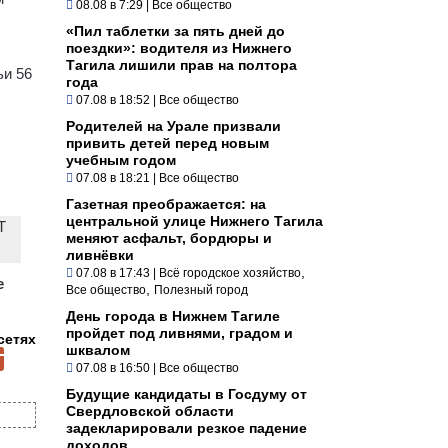
08.08 в 7:29
|
Все общество
«Пил таблетки за пять дней до
поездки»: водителя из Нижнего
Тагила лишили прав на полтора
ьи 56
года
07.08 в 18:52
|
Все общество
Родителей на Урале призвали
привить детей перед новым
учебным годом
07.08 в 18:21
|
Все общество
Газетная преображается: на
центральной улице Нижнего Тагила
Т
меняют асфальт, бордюры и
ливнёвки
,
07.08 в 17:43
|
Всё городское хозяйство
е
,
Все общество
Полезный город
День города в Нижнем Тагиле
пройдет под ливнями, градом и
сетях
шквалом
07.08 в 16:50
|
Все общество
Будущие кандидаты в Госдуму от
Свердловской области
задекларировали резкое падение
доходов