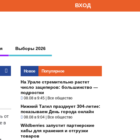
ВХОД
я
Выборы 2026
Новое
Популярное
На Урале стремительно растет
число зацеперов: большинство —
подростки
08.08 в 9:45
|
Все общество
Нижний Тагил празднует 304-летие:
показываем День города онлайн
ь от
08.08 в 9:04
|
Все общество
е в
Wildberries запустит партнерские
хабы для хранения и отгрузки
товаров
м