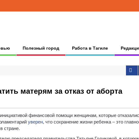
рвью
Полезный город
Работа в Тагиле
Редакци
тить матерям за отказ от аборта
 инициативой финансовой помощи женщинам, которые отказалис
рламентарий
уверен
, что сохранение жизни ребенка – это главно
в стране.
елю председателя правительства Татьяне Голиковой, в которо