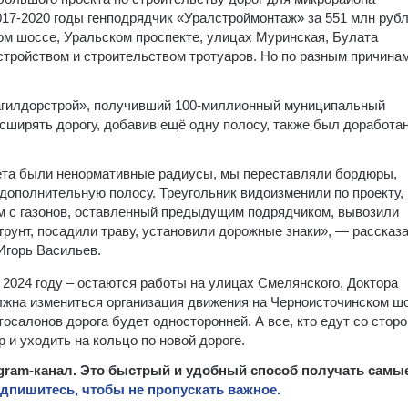
17-2020 годы генподрядчик «Уралстроймонтаж» за 551 млн рубл
ом шоссе, Уральском проспекте, улицах Муринская, Булата
стройством и строительством тротуаров. Но по разным причина
гилдорстрой», получивший 100-миллионный муниципальный
сширять дорогу, добавив ещё одну полосу, также был доработа
кета были ненормативные радиусы, мы переставляли бордюры,
дополнительную полосу. Треугольник видоизменили по проекту,
м с газонов, оставленный предыдущим подрядчиком, вывозили
рунт, посадили траву, установили дорожные знаки», — рассказ
Игорь Васильев.
 2024 году – остаются работы на улицах Смелянского, Доктора
олжна измениться организация движения на Черноисточинском ш
втосалонов дорога будет односторонней. А все, кто едут со стор
 и уходить на кольцо по новой дороге.
egram-канал. Это быстрый и удобный способ получать самы
дпишитесь, чтобы не пропускать важное.