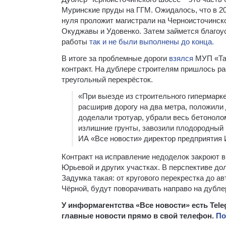
Муринские пруды на ГГМ. Ожидалось, что в 20
нуля проложит магистрали на Черноисточинск
Окуджавы и Удовенко. Затем займется благоу
работы
так и не были выполнены до конца.
В итоге за проблемные дороги
взялся
МУП «Та
контракт. На дублере строителям пришлось ра
треугольный перекрёсток.
«При выезде из строительного гипермар
расширив дорогу на два метра, положили 
доделали тротуар, убрали весь бетоноло
излишние грунты, завозили плодородный г
ИА «Все новости» директор предприятия 
Контракт на исправление недоделок закроют в
Юрьевой и других участках. В перспективе д
Задумка такая: от кругового перекрестка до а
Чёрной, будут поворачивать направо на дублер
У информагентства «Все новости» есть Tel
главные новости прямо в свой телефон.
По