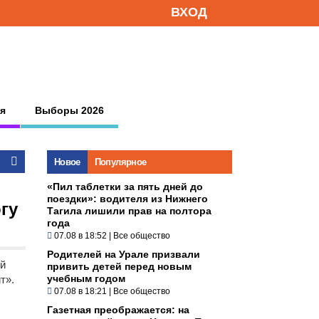
ВХОД
я
Выборы 2026
Новое
Популярное
«Пил таблетки за пять дней до
поездки»: водителя из Нижнего
гу
Тагила лишили прав на полтора
года
07.08 в 18:52
|
Все общество
Родителей на Урале призвали
й
привить детей перед новым
учебным годом
т».
07.08 в 18:21
|
Все общество
Газетная преображается: на