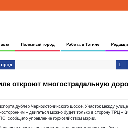
рвью
Полезный город
Работа в Тагиле
Редакци
город
иле откроют многострадальную доро
нспорта дублёр Черноисточинского шоссе.
Участок между улице
осторонним – двигаться можно будет только в сторону ТРЦ «Ки
ПС, сообщило управление горхозяйством мэрии.
большого проекта по строительству дорог для микрорайона