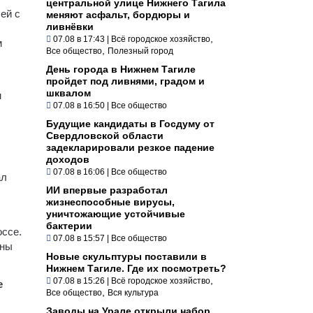
центральной улице Нижнего Тагила
ей с
меняют асфальт, бордюры и
ливнёвки
,
07.08 в 17:43
|
Всё городское хозяйство
м
,
Все общество
Полезный город
День города в Нижнем Тагиле
пройдет под ливнями, градом и
шквалом
н
07.08 в 16:50
|
Все общество
Будущие кандидаты в Госдуму от
Свердловской области
задекларировали резкое падение
доходов
07.08 в 16:06
|
Все общество
ал
ИИ впервые разработал
жизнеспособные вирусы,
уничтожающие устойчивые
бактерии
оссе.
07.08 в 15:57
|
Все общество
оны
Новые скульптуры поставили в
Нижнем Тагиле. Где их посмотреть?
,
07.08 в 15:26
|
Всё городское хозяйство
е
,
Все общество
Вся культура
Заводы на Урале открыли набор