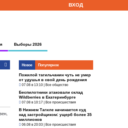
ВХОД
я
Выборы 2026
Новое
Популярное
Пожилой тагильчанин чуть не умер
от удушья в свой день рождения
07.08 в 13:10
|
Все общество
Беспилотники атаковали склад
Wildberries в Екатеринбурге
07.08 в 10:17
|
Все происшествия
В Нижнем Тагиле начинается суд
вен,
над застройщиком: ущерб более 35
миллионов
06.08 в 20:03
|
Все происшествия