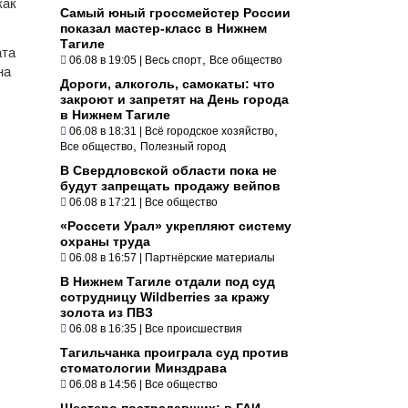
как
Самый юный гроссмейстер России
показал мастер-класс в Нижнем
Тагиле
ата
,
06.08 в 19:05
|
Весь спорт
Все общество
на
Дороги, алкоголь, самокаты: что
закроют и запретят на День города
в Нижнем Тагиле
,
06.08 в 18:31
|
Всё городское хозяйство
,
Все общество
Полезный город
В Свердловской области пока не
будут запрещать продажу вейпов
06.08 в 17:21
|
Все общество
«Россети Урал» укрепляют систему
охраны труда
06.08 в 16:57
|
Партнёрские материалы
В Нижнем Тагиле отдали под суд
сотрудницу Wildberries за кражу
золота из ПВЗ
06.08 в 16:35
|
Все происшествия
Тагильчанка проиграла суд против
стоматологии Минздрава
06.08 в 14:56
|
Все общество
Шестеро пострадавших: в ГАИ