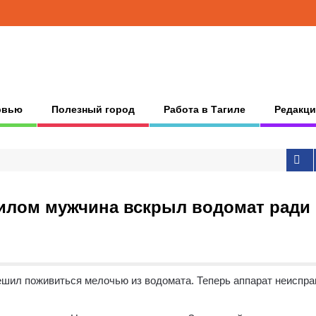
рвью
Полезный город
Работа в Тагиле
Редакци
гилом мужчина вскрыл водомат ради
ешил поживиться мелочью из водомата.
Теперь аппарат неиспра