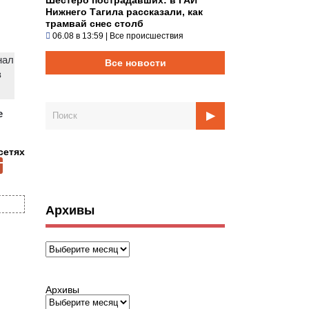
Нижнего Тагила рассказали, как
трамвай снес столб
06.08 в 13:59
|
Все происшествия
нал
Все новости
з
е
сетях
Архивы
Архивы
Архивы