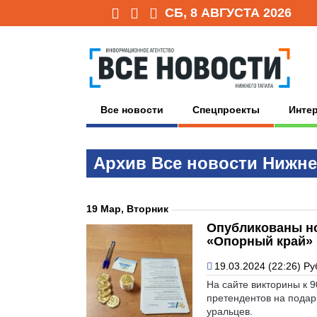
СБ, 8 АВГУСТА 2026
Все новости
Спецпроекты
Инте
Архив Всe нoвoсти Нижне
19 Мар, Вторник
Опубликованы но
«Опорный край»
19.03.2024 (22:26)
Ру
На сайте викторины к 
претендентов на подар
уральцев.