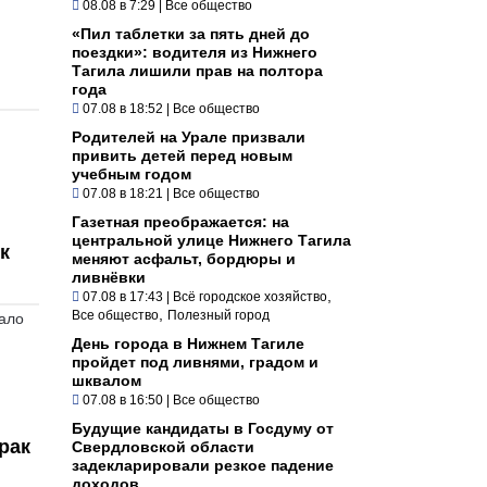
08.08 в 7:29
|
Все общество
«Пил таблетки за пять дней до
поездки»: водителя из Нижнего
Тагила лишили прав на полтора
года
07.08 в 18:52
|
Все общество
Родителей на Урале призвали
привить детей перед новым
учебным годом
07.08 в 18:21
|
Все общество
Газетная преображается: на
центральной улице Нижнего Тагила
к
меняют асфальт, бордюры и
ливнёвки
,
07.08 в 17:43
|
Всё городское хозяйство
,
Все общество
Полезный город
вало
День города в Нижнем Тагиле
пройдет под ливнями, градом и
шквалом
07.08 в 16:50
|
Все общество
Будущие кандидаты в Госдуму от
рак
Свердловской области
задекларировали резкое падение
доходов