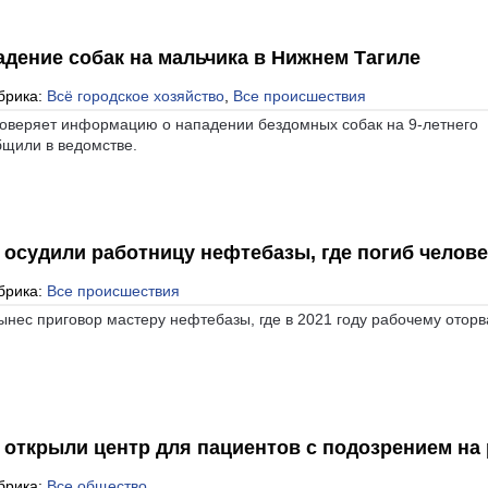
адение собак на мальчика в Нижнем Тагиле
брика:
Всё городское хозяйство
,
Все происшествия
роверяет информацию о нападении бездомных собак на 9-летнего
бщили в ведомстве.
 осудили работницу нефтебазы, где погиб челове
брика:
Все происшествия
ынес приговор мастеру нефтебазы, где в 2021 году рабочему отор
 открыли центр для пациентов с подозрением на 
брика:
Все общество