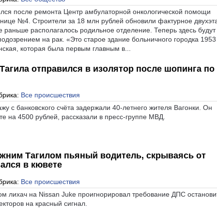
ылся после ремонта Центр амбулаторной онкологической помощи
нице №4. Строители за 18 млн рублей обновили фактурное двухэт
де раньше располагалось родильное отделение. Теперь здесь будут
подозрением на рак. «Это старое здание больничного городка 1953
нская, которая была первым главным в...
Тагила отправился в изолятор после шопинга по
брика:
Все происшествия
жу с банковского счёта задержали 40-летнего жителя Вагонки. Он
те на 4500 рублей, рассказали в пресс-группе МВД.
ижним Тагилом пьяный водитель, скрываясь от
зался в кювете
брика:
Все происшествия
м лихач на Nissan Juke проигнорировал требование ДПС останови
екторов на красный сигнал.