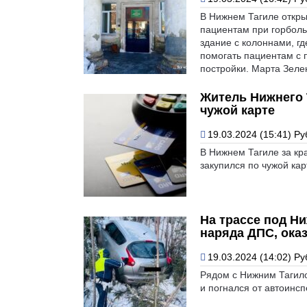
В Нижнем Тагиле откр
пациентам при горболь
здание с колоннами, г
помогать пациентам с 
постройки. Марта Зеле
Житель Нижнего 
чужой карте
19.03.2024 (15:41)
Ру
В Нижнем Тагиле за кра
закупился по чужой кар
На трассе под Н
наряда ДПС, ока
19.03.2024 (14:02)
Ру
Рядом с Нижним Тагило
и погнался от автоинсп