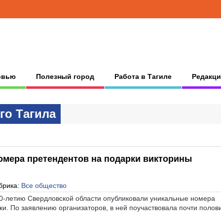
рвью
Полезный город
Работа в Тагиле
Редакци
гo Тaгилa
мера претендентов на подарки викторины
брика:
Все общество
90-летию Свердловской области опубликовали уникальные номера
ки. По заявлению организаторов, в ней поучаствовала почти полов