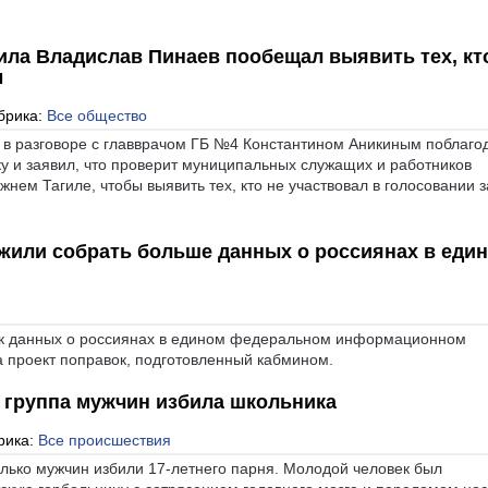
ила Владислав Пинаев пообещал выявить тех, кт
ы
брика:
Все общество
 в разговоре с главврачом ГБ №4 Константином Аникиным поблаго
ку и заявил, что проверит муниципальных служащих и работников
нем Тагиле, чтобы выявить тех, кто не участвовал в голосовании з
жили собрать больше данных о россиянах в еди
ок данных о россиянах в едином федеральном информационном
а проект поправок, подготовленный кабмином.
 группа мужчин избила школьника
рика:
Все происшествия
лько мужчин избили 17-летнего парня. Молодой человек был