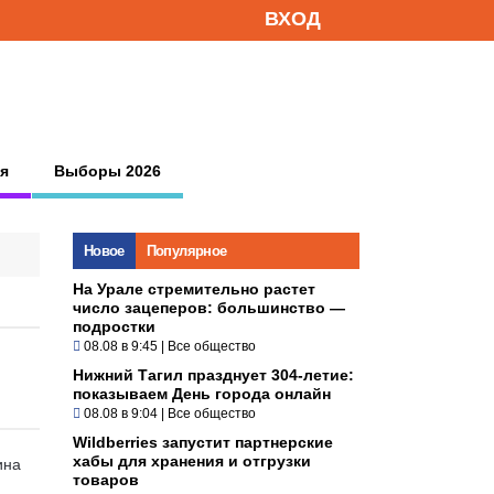
ВХОД
я
Выборы 2026
Новое
Популярное
На Урале стремительно растет
число зацеперов: большинство —
подростки
08.08 в 9:45
|
Все общество
Нижний Тагил празднует 304-летие:
показываем День города онлайн
08.08 в 9:04
|
Все общество
Wildberries запустит партнерские
хабы для хранения и отгрузки
ина
товаров