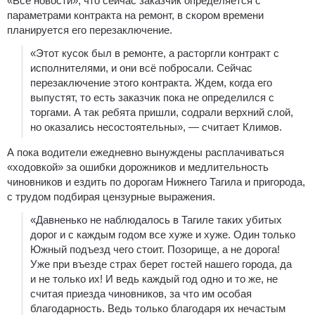
«Все новости», что сейчас заказчик определяется с
параметрами контракта на ремонт, в скором времени
планируется его перезаключение.
«Этот кусок был в ремонте, а расторгли контракт с
исполнителями, и они всё побросали. Сейчас
перезаключение этого контракта. Ждем, когда его
выпустят, то есть заказчик пока не определился с
торгами. А так ребята пришли, содрали верхний слой,
но оказались несостоятельны», — считает Климов.
А пока водители ежедневно вынуждены расплачиваться
«ходовкой» за ошибки дорожников и медлительность
чиновников и ездить по дорогам Нижнего Тагила и пригорода,
с трудом подбирая цензурные выражения.
«Давненько не наблюдалось в Тагиле таких убитых
дорог и с каждым годом все хуже и хуже. Один только
Южный подъезд чего стоит. Позорище, а не дорога!
Уже при въезде страх берет гостей нашего города, да
и не только их! И ведь каждый год одно и то же, не
считая приезда чиновников, за что им особая
благодарность. Ведь только благодаря их нечастым