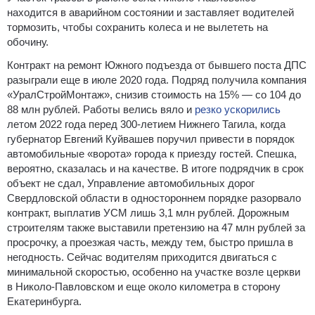
находится в аварийном состоянии и заставляет водителей
тормозить, чтобы сохранить колеса и не вылететь на
обочину.
Контракт на ремонт Южного подъезда от бывшего поста ДПС
разыграли еще в июле 2020 года. Подряд получила компания
«УралСтройМонтаж», снизив стоимость на 15% — со 104 до
88 млн рублей. Работы велись вяло и
резко ускорились
летом 2022 года перед 300-летием Нижнего Тагила, когда
губернатор Евгений Куйвашев поручил привести в порядок
автомобильные «ворота» города к приезду гостей. Спешка,
вероятно, сказалась и на качестве. В итоге подрядчик в срок
объект не сдал, Управление автомобильных дорог
Свердловской области в одностороннем порядке разорвало
контракт, выплатив УСМ лишь 3,1 млн рублей. Дорожным
строителям также выставили претензию на 47 млн рублей за
просрочку, а проезжая часть, между тем, быстро пришла в
негодность. Сейчас водителям приходится двигаться с
минимальной скоростью, особенно на участке возле церкви
в Николо-Павловском и еще около километра в сторону
Екатеринбурга.