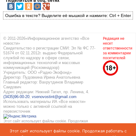
Поделиться в соц. сетях
Ошибка в тексте? Выделите её мышкой и нажмите: Ctrl + Enter
© 2011-2026«Информационное агентство «Все
Редакция не
новости»
несет
Свидетельство о регистрации СМИ: Эл № ФС 77-
ответственности
51674 от 02.11.2012г. выдано Федеральной
за комментарии
службой по надзору в сфере связи,
посетителей
информационных технологий и массовых
коммуникаций (Роскомнадзор)
Учредитель: ООО «Радио-Экофонд»
Директор: Пудовкина Ирина Анатольевна
Главный редактор: Вахрутдинов Владимир
Саидович
Адрес редакции: Нижний Тагил, пр. Ленина, 4.
(3435)96-00-20
,
vsenovostint@gmail.com
Использовать материалы ИА «Все новости»
можно только с активной ссылкой на
первоисточник
Этот сайт использует файлы cookie. Продолжая
работать с сайтом, вы соглашаетесь с
Этот сайт использует файлы cookie. Продолжая работать с
использованием cookie. Подробнее в
Политике
конфиденциальности
и
Соглашение об обработке