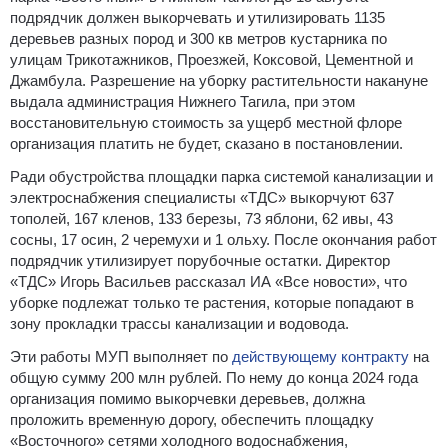
подрядчик должен выкорчевать и утилизировать 1135
деревьев разных пород и 300 кв метров кустарника по
улицам Трикотажников, Проезжей, Коксовой, Цементной и
Джамбула. Разрешение на уборку растительности накануне
выдала администрация Нижнего Тагила, при этом
восстановительную стоимость за ущерб местной флоре
организация платить не будет, сказано в постановлении.
Ради обустройства площадки парка системой канализации и
электроснабжения специалисты «ТДС» выкорчуют 637
тополей, 167 кленов, 133 березы, 73 яблони, 62 ивы, 43
сосны, 17 осин, 2 черемухи и 1 ольху. После окончания работ
подрядчик утилизирует порубочные остатки. Директор
«ТДС» Игорь Васильев рассказал ИА «Все новости», что
уборке подлежат только те растения, которые попадают в
зону прокладки трассы канализации и водовода.
Эти работы МУП выполняет по
действующему контракту
на
общую сумму 200 млн рублей. По нему до конца 2024 года
организация помимо выкорчевки деревьев, должна
проложить временную дорогу, обеспечить площадку
«Восточного» сетями холодного водоснабжения,