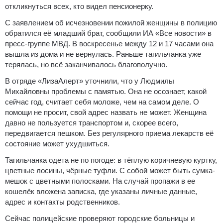
откликнуться всех, кто видел пенсионерку.
С заявлением об исчезновении пожилой женщины в полицию
обратился её младший брат, сообщили ИА «Все новости» в
пресс-группе МВД. В воскресенье между 12 и 17 часами она
вышла из дома и не вернулась. Раньше тагильчанка уже
терялась, но всё заканчивалось благополучно.
В отряде «ЛизаАлерт» уточнили, что у Людмилы
Михайловны проблемы с памятью. Она не осознает, какой
сейчас год, считает себя моложе, чем на самом деле. О
помощи не просит, свой адрес назвать не может. Женщина
давно не пользуется транспортом и, скорее всего,
передвигается пешком. Без регулярного приема лекарств её
состояние может ухудшиться.
Тагильчанка одета не по погоде: в тёплую коричневую куртку,
цветные лосины, чёрные туфли. С собой может быть сумка-
мешок с цветными полосками. На случай пропажи в ее
кошелёк вложена записка, где указаны личные данные,
адрес и контакты родственников.
Сейчас полицейские проверяют городские больницы и