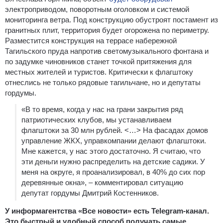
электроприводом, поворотным оголовком и системой
мониторинга ветра. Под конструкцию обустроят постамент из
гранитных плит, территория будет огорожена по периметру.
Разместится конструкция на террасе набережной
Тагильского пруда напротив светомузыкального фонтана и
по задумке чиновников станет точкой притяжения для
местных жителей и туристов. Критически к флагштоку
отнеслись не только рядовые тагильчане, но и депутаты
гордумы.
«В то время, когда у нас на грани закрытия ряд
патриотических клубов, мы устанавливаем
флагштоки за 30 млн рублей. <…> На фасадах домов
управление ЖКХ, управкомпании делают флагштоки.
Мне кажется, у нас этого достаточно. Я считаю, что
эти деньги нужно распределить на детские садики. У
меня на округе, я проанализировал, в 40% до сих пор
деревянные окна», – комментировал ситуацию
депутат гордумы Дмитрий Костенников.
У информагентства «Все новости» есть Telegram-канал.
Это быстрый и удобный способ получать самые