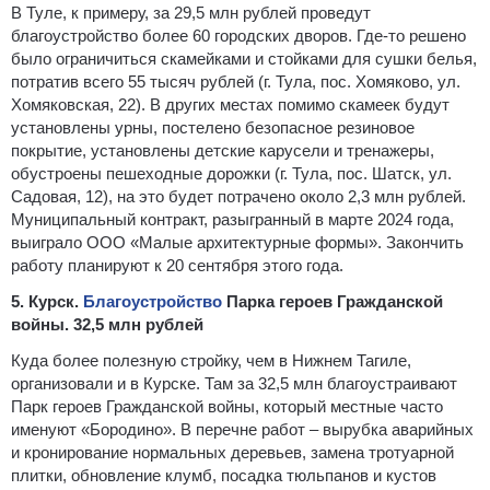
В Туле, к примеру, за 29,5 млн рублей проведут
благоустройство более 60 городских дворов. Где-то решено
было ограничиться скамейками и стойками для сушки белья,
потратив всего 55 тысяч рублей (г. Тула, пос. Хомяково, ул.
Хомяковская, 22). В других местах помимо скамеек будут
установлены урны, постелено безопасное резиновое
покрытие, установлены детские карусели и тренажеры,
обустроены пешеходные дорожки (г. Тула, пос. Шатск, ул.
Садовая, 12), на это будет потрачено около 2,3 млн рублей.
Муниципальный контракт, разыгранный в марте 2024 года,
выиграло ООО «Малые архитектурные формы». Закончить
работу планируют к 20 сентября этого года.
5. Курск.
Благоустройство
Парка героев Гражданской
войны. 32,5 млн рублей
Куда более полезную стройку, чем в Нижнем Тагиле,
организовали и в Курске. Там за 32,5 млн благоустраивают
Парк героев Гражданской войны, который местные часто
именуют «Бородино». В перечне работ – вырубка аварийных
и кронирование нормальных деревьев, замена тротуарной
плитки, обновление клумб, посадка тюльпанов и кустов