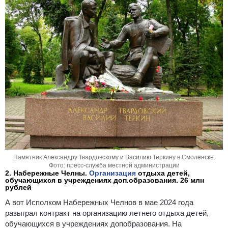
Памятник Александру Твардовскому и Василию Теркину в Смоленске.
Фото: пресс-служба местной администрации
2. Набережные Челны.
Организация
отдыха детей,
обучающихся в учреждениях доп.образования. 26 млн
рублей
А вот Исполком Набережных Челнов в мае 2024 года
разыграл контракт на организацию летнего отдыха детей,
обучающихся в учреждениях допобразования. На