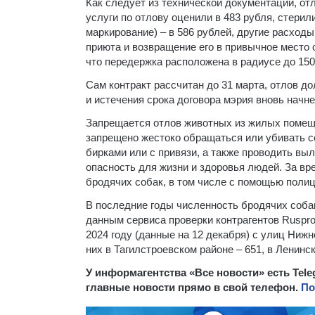
Как следует из технической документации, от
услуги по отлову оценили в 483 рубля, стерил
маркирование) – в 586 рублей, другие расходы
приюта и возвращение его в привычное место 
что передержка расположена в радиусе до 150
Сам контракт рассчитан до 31 марта, отлов д
и истечения срока договора мэрия вновь начне
Запрещается отлов животных из жилых помещ
запрещено жестоко обращаться или убивать со
бирками или с привязи, а также проводить вы
опасность для жизни и здоровья людей. За в
бродячих собак, в том числе с помощью полиц
В последние годы численность бродячих соб
данным сервиса проверки контрагентов Rusprof
2024 году (данные на 12 декабря) с улиц Нижн
них в Тагилстроевском районе – 651, в Ленинск
У информагентства «Все новости» есть Tel
главные новости прямо в свой телефон.
По