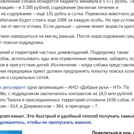
ловленная собака обойдется бюджету минимум в 5 571 рубль. Та
изацию – в 3 285 рублей, содержание (включая лечение и
 на содержание – ещё 131 рубль в сутки. Перевозка животного д
обитания будет стоить еще 1086 за каждую особь. Но при услов
 км от места отлова. Если дальше – ценник может вырасти крат
олжен завершиться на месяц раньше. После израсходования сре
т поиски подрядчика.
ений и территорий частных домовладений. Подрядчику также
бак, использовать яды или отравленные приманки, забирать пс
лов в присутствии детей. Исключение – когда собаки представл
ремя передержки приют должен предпринять попытку поиска хозя
ии и социальных сетей.
ак
регулирует
одна организация – АНО «Добрые руки – НТ». По
ile, с подрядчиком заключалось контрактов на 18,5 млн рублей.
его Тагила и присоединенных территорий отловили 1636 собак. 
ом – 614, в Дзержинском – 364, в пригороде – 7.
egram-канал. Это быстрый и удобный способ получать самы
дпишитесь, чтобы не пропускать важное.
Поделиться в соц. 