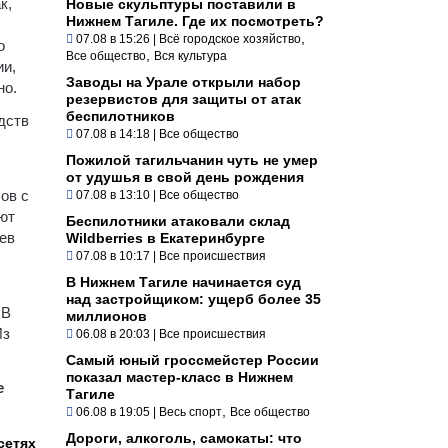
к,
Новые скульптуры поставили в
Нижнем Тагиле. Где их посмотреть?
,
07.08 в 15:26
|
Всё городское хозяйство
о
,
Все общество
Вся культура
ии,
Заводы на Урале открыли набор
но.
резервистов для защиты от атак
беспилотников
дств
07.08 в 14:18
|
Все общество
Пожилой тагильчанин чуть не умер
от удушья в свой день рождения
ов с
07.08 в 13:10
|
Все общество
яют
Беспилотники атаковали склад
ев
Wildberries в Екатеринбурге
07.08 в 10:17
|
Все происшествия
В Нижнем Тагиле начинается суд
над застройщиком: ущерб более 35
 В
миллионов
Из
06.08 в 20:03
|
Все происшествия
Самый юный гроссмейстер России
показал мастер-класс в Нижнем
е
Тагиле
,
06.08 в 19:05
|
Весь спорт
Все общество
Дороги, алкоголь, самокаты: что
сетях