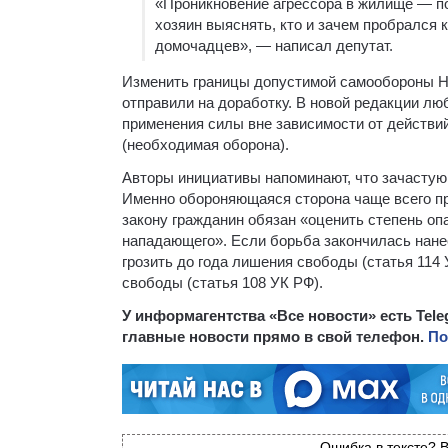
«Проникновение агрессора в жилище — 
хозяин выяснять, кто и зачем пробрался к
домочадцев», — написал депутат.
Изменить границы допустимой самообороны Ни
отправили на доработку. В новой редакции л
применения силы вне зависимости от действий
(необходимая оборона).
Авторы инициативы напоминают, что зачастую
Именно обороняющаяся сторона чаще всего пр
закону гражданин обязан «оценить степень оп
нападающего». Если борьба закончилась нане
грозить до года лишения свободы (статья 114
свободы (статья 108 УК РФ).
У информагентства «Все новости» есть Tel
главные новости прямо в свой телефон.
По
Ошибка в тексте? В