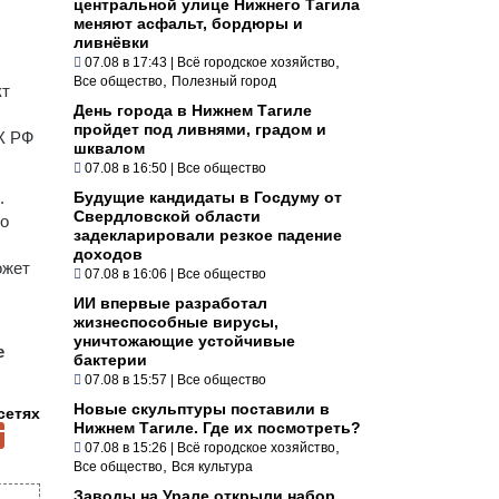
центральной улице Нижнего Тагила
меняют асфальт, бордюры и
ливнёвки
,
07.08 в 17:43
|
Всё городское хозяйство
,
Все общество
Полезный город
кт
День города в Нижнем Тагиле
пройдет под ливнями, градом и
УК РФ
шквалом
07.08 в 16:50
|
Все общество
.
Будущие кандидаты в Госдуму от
Свердловской области
по
задекларировали резкое падение
доходов
ожет
07.08 в 16:06
|
Все общество
ИИ впервые разработал
жизнеспособные вирусы,
уничтожающие устойчивые
е
бактерии
07.08 в 15:57
|
Все общество
Новые скульптуры поставили в
сетях
Нижнем Тагиле. Где их посмотреть?
,
07.08 в 15:26
|
Всё городское хозяйство
,
Все общество
Вся культура
Заводы на Урале открыли набор