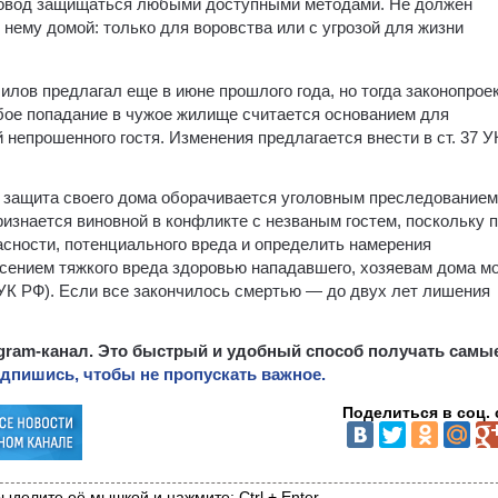
повод защищаться любыми доступными методами. Не должен
 нему домой: только для воровства или с угрозой для жизни
лов предлагал еще в июне прошлого года, но тогда законопрое
юбое попадание в чужое жилище считается основанием для
 непрошенного гостя. Изменения предлагается внести в ст. 37 
 защита своего дома оборачивается уголовным преследованием
изнается виновной в конфликте с незваным гостем, поскольку 
асности, потенциального вреда и определить намерения
сением тяжкого вреда здоровью нападавшего, хозяевам дома м
 УК РФ). Если все закончилось смертью — до двух лет лишения
egram-канал. Это быстрый и удобный способ получать самы
дпишись, чтобы не пропускать важное.
Поделиться в соц. 
ыделите её мышкой и нажмите: Ctrl + Enter