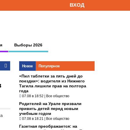
ВХОД
я
Выборы 2026
Новое
Популярное
«Пил таблетки за пять дней до
поездки»: водителя из Нижнего
в
Тагила лишили прав на полтора
года
07.08 в 18:52
|
Все общество
Родителей на Урале призвали
привить детей перед новым
учебным годом
са
07.08 в 18:21
|
Все общество
Газетная преображается: на