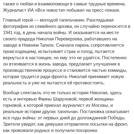
также о любви и взаимопомощи в самые трудные времена.
Журналист ИА «Все новости» побывал на пресс-показе.
Главный герой — молодой тагильчанин. Разглядывая
фотографии из семейного архива, он случайно переносится в
1941 год, в день начала войны. И оказывается на месте
своего прадеда Николая Переверзева, работавшего на
заводе в Нижнем Тагиле. Сначала парень сопротивляется
происходящему, испытывает страх и голод, пытается
вернуться в настоящее, но ему это не удаётся. Постепенно
он втягивается в жизнь завода, предлагает улучшения в
производственном процессе и становится частью команды,
которая трудится ради фронта. Николай принимает новую
реальность и уже не пытается ей противостоять.
Вообще спектакль это не только история Николая, здесь
есть и интервью Фаины Шаруновой, первой женщины
горновой, к которой приехал журналист из Москвы, и
реальные истории других тагильчан. Постановка охватывает
все годы войны: от первых дней до долгожданной Победы.
Зрители увидят, как девушки отправляли посылки на фронт,
как провожали родных и получали похоронки.