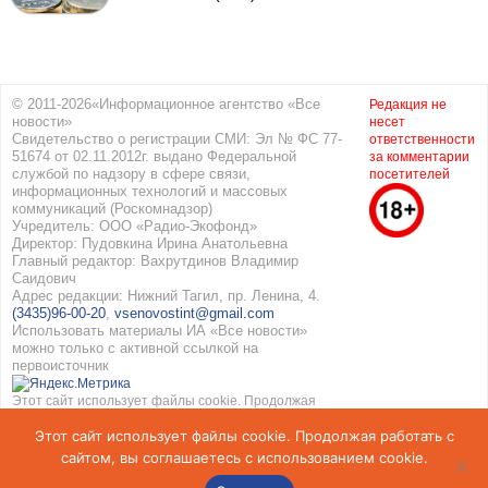
© 2011-2026«Информационное агентство «Все
Редакция не
новости»
несет
Свидетельство о регистрации СМИ: Эл № ФС 77-
ответственности
51674 от 02.11.2012г. выдано Федеральной
за комментарии
службой по надзору в сфере связи,
посетителей
информационных технологий и массовых
коммуникаций (Роскомнадзор)
Учредитель: ООО «Радио-Экофонд»
Директор: Пудовкина Ирина Анатольевна
Главный редактор: Вахрутдинов Владимир
Саидович
Адрес редакции: Нижний Тагил, пр. Ленина, 4.
(3435)96-00-20
,
vsenovostint@gmail.com
Использовать материалы ИА «Все новости»
можно только с активной ссылкой на
первоисточник
Этот сайт использует файлы cookie. Продолжая
работать с сайтом, вы соглашаетесь с
Этот сайт использует файлы cookie. Продолжая работать с
использованием cookie. Подробнее в
Политике
конфиденциальности
и
Соглашение об обработке
сайтом, вы соглашаетесь с использованием cookie.
персональных данных