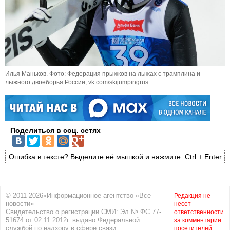
Илья Маньков. Фото: Федерация прыжков на лыжах с трамплина и
лыжного двоеборья России, vk.com/skijumpingrus
Поделиться в соц. сетях
Ошибка в тексте? Выделите её мышкой и нажмите: Ctrl + Enter
© 2011-2026«Информационное агентство «Все
Редакция не
новости»
несет
Свидетельство о регистрации СМИ: Эл № ФС 77-
ответственности
51674 от 02.11.2012г. выдано Федеральной
за комментарии
службой по надзору в сфере связи,
посетителей