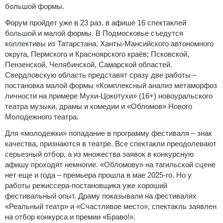
большой формы.
Форум пройдет уже в 23 раз, в афише 16 спектаклей
большой и малой формы. В Подмосковье съедутся
коллективы из Татарстана, Ханты-Мансийского автономного
округа, Пермского и Красноярского краёв; Псковской,
Пензенской, Челябинской, Самарской областей.
Свердловскую область представят сразу две работы –
постановка малой формы «Комплексный анализ метаморфоз
личности на примере Мухи-Цокотухи» (16+) новоуральского
театра музыки, драмы и комедии и «Обломов» Нового
Молодежного театра.
Для «молодежки» попадание в программу фестиваля – знак
качества, признаются в театре. Все спектакли преодолевают
серьезный отбор, а из множества заявок в конкурсную
афишу проходят немногие. «Обломову» на тагильской сцене
нет еще и года – премьера прошла в мае 2025-го. Но у
работы режиссера-постановщика уже хороший
фестивальный опыт. Драму показывали на фестивалях
«Реальный театр» и «Счастливое место», спектакль заявлен
на отбор конкурса и премии «Браво!».