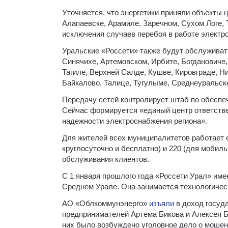
Уточняется, что энергетики приняли объекты 
Алапаевске, Арамиле, Заречном, Сухом Логе,
исключения случаев перебоя в работе электро
Уральские «Россети» также будут обслуживат
Синячихе, Артемовском, Ирбите, Богдановиче
Тагиле, Верхней Салде, Кушве, Кировграде, Н
Байкалово, Талице, Тугулыме, Среднеуральск
Передачу сетей контролирует штаб по обеспе
Сейчас формируется «единый центр ответстве
надежности электроснабжения региона».
Для жителей всех муниципалитетов работает е
круглосуточно и бесплатно) и 220 (для мобил
обслуживания клиентов.
С 1 января прошлого года «Россети Урал» им
Среднем Урале. Она занимается технологичес
АО «Облкоммунэнерго»
изъяли
в доход госуда
предпринимателей Артема Бикова и Алексея Б
них было возбуждено уголовное дело о мошен