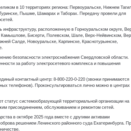
целиком в 10 территориях региона: Первоуральске, Нижнем Тагил
 Туринске, Пышме, Шамарах и Таборах. Передачу провели для
сетей.
ь инфраструктуру, расположенную в Горноуральском округе, Ве
, Камышлове, Бисерти, Полевском, Шале, Верх-Нейвинском, Ве
ижней Салде, Новоуральске, Карпинске, Краснотурьинске,
е.
чению безопасности электроснабжения Свердловской области.
нности за работу электросетевого комплекса и повышения
диный контактный центр: 8-800-220-0-220 (звонки принимаются
ьных телефонов). Проконсультироваться лично можно в центрах
еет статус системообразующей территориальной организации на
ким присоединением, обслуживанием и ремонтом сетей.
рства в октябре 2025 года вместе с другими активами
оброва решением Ленинского районного суда Екатеринбурга. П
ничестве.