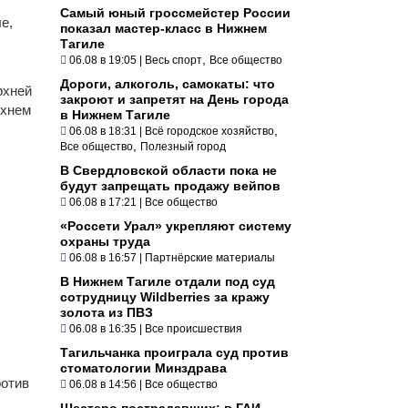
Самый юный гроссмейстер России
е,
показал мастер-класс в Нижнем
Тагиле
,
06.08 в 19:05
|
Весь спорт
Все общество
Дороги, алкоголь, самокаты: что
рхней
закроют и запретят на День города
рхнем
в Нижнем Тагиле
,
06.08 в 18:31
|
Всё городское хозяйство
,
Все общество
Полезный город
В Свердловской области пока не
будут запрещать продажу вейпов
06.08 в 17:21
|
Все общество
«Россети Урал» укрепляют систему
охраны труда
06.08 в 16:57
|
Партнёрские материалы
В Нижнем Тагиле отдали под суд
сотрудницу Wildberries за кражу
золота из ПВЗ
06.08 в 16:35
|
Все происшествия
Тагильчанка проиграла суд против
стоматологии Минздрава
ротив
06.08 в 14:56
|
Все общество
Шестеро пострадавших: в ГАИ