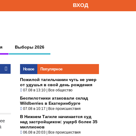
ВХОД
я
Выборы 2026
Новое
Популярное
Пожилой тагильчанин чуть не умер
от удушья в свой день рождения
07.08 в 13:10
|
Все общество
Беспилотники атаковали склад
Wildberries в Екатеринбурге
07.08 в 10:17
|
Все происшествия
В Нижнем Тагиле начинается суд
нее
над застройщиком: ущерб более 35
й
миллионов
06.08 в 20:03
|
Все происшествия