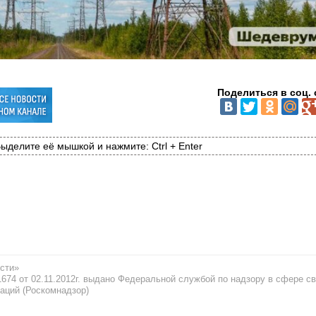
Поделиться в соц. 
ыделите её мышкой и нажмите: Ctrl + Enter
сти»
74 от 02.11.2012г. выдано Федеральной службой по надзору в сфере св
аций (Роскомнадзор)