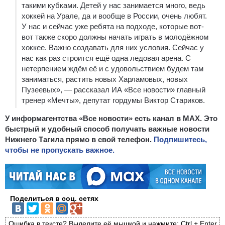
такими кубками. Детей у нас занимается много, ведь
хоккей на Урале, да и вообще в России, очень любят.
У нас и сейчас уже ребята на подходе, которые вот-
вот также скоро должны начать играть в молодёжном
хоккее. Важно создавать для них условия. Сейчас у
нас как раз строится ещё одна ледовая арена. С
нетерпением ждём её и с удовольствием будем там
заниматься, растить новых Харламовых, новых
Пузеевых», — рассказал ИА «Все новости» главный
тренер «Мечты», депутат гордумы Виктор Стариков.
У информагентства «Все новости» есть канал в MAX. Это
быстрый и удобный способ получать важные новости
Нижнего Тагила прямо в свой телефон.
Подпишитесь,
чтобы не пропускать важное.
Поделиться в соц. сетях
Ошибка в тексте? Выделите её мышкой и нажмите: Ctrl + Enter