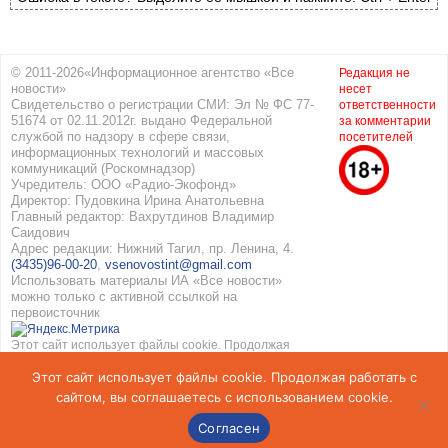
© 2011-2026«Информационное агентство «Все
Редакция не
новости»
несет
Свидетельство о регистрации СМИ: Эл № ФС 77-
ответственности
51674 от 02.11.2012г. выдано Федеральной
за комментарии
службой по надзору в сфере связи,
посетителей
информационных технологий и массовых
коммуникаций (Роскомнадзор)
Учредитель: ООО «Радио-Экофонд»
Директор: Пудовкина Ирина Анатольевна
Главный редактор: Вахрутдинов Владимир
Саидович
Адрес редакции: Нижний Тагил, пр. Ленина, 4.
(3435)96-00-20
,
vsenovostint@gmail.com
Использовать материалы ИА «Все новости»
можно только с активной ссылкой на
первоисточник
Этот сайт использует файлы cookie. Продолжая
работать с сайтом, вы соглашаетесь с
Этот сайт использует файлы cookie. Продолжая работать с
использованием cookie. Подробнее в
Политике
конфиденциальности
и
Соглашение об обработке
сайтом, вы соглашаетесь с использованием cookie.
персональных данных
Согласен