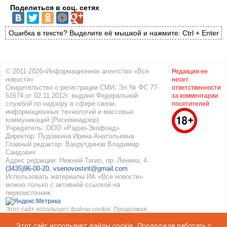
Поделиться в соц. сетях
Ошибка в тексте? Выделите её мышкой и нажмите: Ctrl + Enter
© 2011-2026«Информационное агентство «Все
Редакция не
новости»
несет
Свидетельство о регистрации СМИ: Эл № ФС 77-
ответственности
51674 от 02.11.2012г. выдано Федеральной
за комментарии
службой по надзору в сфере связи,
посетителей
информационных технологий и массовых
коммуникаций (Роскомнадзор)
Учредитель: ООО «Радио-Экофонд»
Директор: Пудовкина Ирина Анатольевна
Главный редактор: Вахрутдинов Владимир
Саидович
Адрес редакции: Нижний Тагил, пр. Ленина, 4.
(3435)96-00-20
,
vsenovostint@gmail.com
Использовать материалы ИА «Все новости»
можно только с активной ссылкой на
первоисточник
Этот сайт использует файлы cookie. Продолжая
работать с сайтом, вы соглашаетесь с
Этот сайт использует файлы cookie. Продолжая работать с
использованием cookie. Подробнее в
Политике