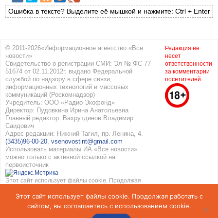
Ошибка в тексте? Выделите её мышкой и нажмите: Ctrl + Enter
© 2011-2026«Информационное агентство «Все
Редакция не
новости»
несет
Свидетельство о регистрации СМИ: Эл № ФС 77-
ответственности
51674 от 02.11.2012г. выдано Федеральной
за комментарии
службой по надзору в сфере связи,
посетителей
информационных технологий и массовых
коммуникаций (Роскомнадзор)
Учредитель: ООО «Радио-Экофонд»
Директор: Пудовкина Ирина Анатольевна
Главный редактор: Вахрутдинов Владимир
Саидович
Адрес редакции: Нижний Тагил, пр. Ленина, 4.
(3435)96-00-20
,
vsenovostint@gmail.com
Использовать материалы ИА «Все новости»
можно только с активной ссылкой на
первоисточник
Этот сайт использует файлы cookie. Продолжая
работать с сайтом, вы соглашаетесь с
Этот сайт использует файлы cookie. Продолжая работать с
использованием cookie. Подробнее в
Политике
конфиденциальности
и
Соглашение об обработке
сайтом, вы соглашаетесь с использованием cookie.
персональных данных