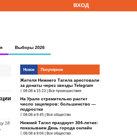
ВХОД
я
Выборы 2026
Новое
Популярное
Жителя Нижнего Тагила арестовали
за донаты через звезды Telegram
08.08 в 15:23
|
Все происшествия
кции
На Урале стремительно растет
число зацеперов: большинство —
подростки
08.08 в 9:45
|
Все общество
Нижний Тагил празднует 304-летие:
цу 18
показываем День города онлайн
ь
08.08 в 9:04
|
Все общество