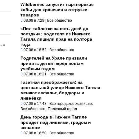
Wildberries запустит партнерские
хабы для хранения и отгрузки
товаров
08.08 в 7:29
|
Все общество
«Пил таблетки за пять дней до
поездки»: водителя из Нижнего
Тагила лишили прав на полтора
ь с
года
07.08 в 18:52
|
Все общество
Родителей на Урале призвали
привить детей перед новым
учебным годом
07.08 в 18:21
|
Все общество
Газетная преображается: на
центральной улице Нижнего Тагила
меняют асфальт, бордюры и
ливнёвки
,
07.08 в 17:43
|
Всё городское хозяйство
,
Все общество
Полезный город
День города в Нижнем Тагиле
пройдет под ливнями, градом и
шквалом
07.08 в 16:50
|
Все общество