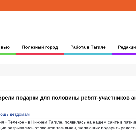
рвью
Полезный город
Работа в Тагиле
Редакци
брели подарки для половины ребят-участников а
ощь детдомам
ия «Телекон» в Нижнем Тагиле, появилась на нашем сайте в пятни
ции разрывались от звонков тагильчан, желающих подарить радост