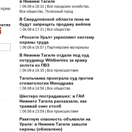
в Нижнем Тагиле
,
06.08 в 18:31
|
Всё городское хозяйство
серии
,
Все общество
Полезный город
В Свердловской области пока не
будут запрещать продажу вейпов
сетях
06.08 в 17:21
|
Все общество
«Россети Урал» укрепляют систему
охраны труда
06.08 в 16:57
|
Партнёрские материалы
В Нижнем Тагиле отдали под суд
сотрудницу Wildberries за кражу
золота из ПВЗ
06.08 в 16:35
|
Все происшествия
Тагильчанка проиграла суд против
стоматологии Минздрава
06.08 в 14:56
|
Все общество
Шестеро пострадавших: в ГАИ
Нижнего Тагила рассказали, как
трамвай снес столб
06.08 в 13:59
|
Все происшествия
Ракетную опасность объявили на
Урале: в Нижнем Тагиле завыли
сирены (обновлено)