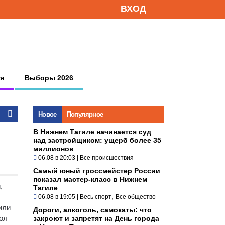
ВХОД
я
Выборы 2026
Новое
Популярное
В Нижнем Тагиле начинается суд
над застройщиком: ущерб более 35
миллионов
06.08 в 20:03
|
Все происшествия
Самый юный гроссмейстер России
показал мастер-класс в Нижнем
,
Тагиле
,
06.08 в 19:05
|
Весь спорт
Все общество
или
Дороги, алкоголь, самокаты: что
ол
закроют и запретят на День города