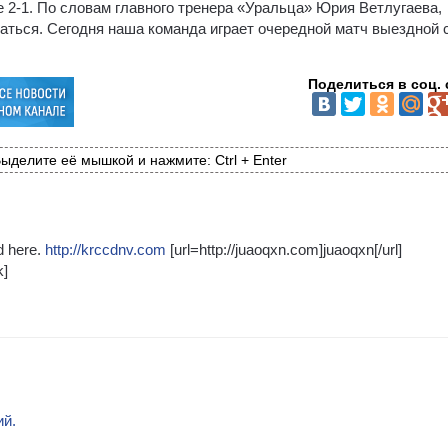
 2-1. По словам главного тренера «Уральца» Юрия Ветлугаева,
раться. Сегодня наша команда играет очередной матч выездной 
Поделиться в соц. 
ыделите её мышкой и нажмите: Ctrl + Enter
nd here.
http://krccdnv.com
[url=http://juaoqxn.com]juaoqxn[/url]
k]
ий.