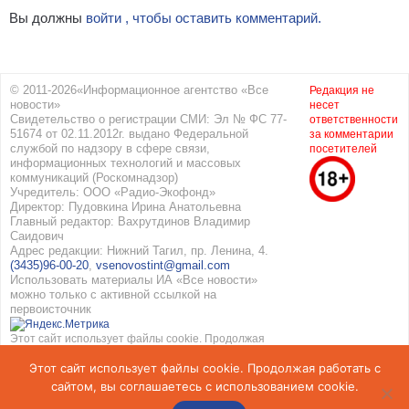
Вы должны
войти , чтобы оставить комментарий.
© 2011-2026«Информационное агентство «Все
Редакция не
новости»
несет
Свидетельство о регистрации СМИ: Эл № ФС 77-
ответственности
51674 от 02.11.2012г. выдано Федеральной
за комментарии
службой по надзору в сфере связи,
посетителей
информационных технологий и массовых
коммуникаций (Роскомнадзор)
Учредитель: ООО «Радио-Экофонд»
Директор: Пудовкина Ирина Анатольевна
Главный редактор: Вахрутдинов Владимир
Саидович
Адрес редакции: Нижний Тагил, пр. Ленина, 4.
(3435)96-00-20
,
vsenovostint@gmail.com
Использовать материалы ИА «Все новости»
можно только с активной ссылкой на
первоисточник
Этот сайт использует файлы cookie. Продолжая
работать с сайтом, вы соглашаетесь с
Этот сайт использует файлы cookie. Продолжая работать с
использованием cookie. Подробнее в
Политике
конфиденциальности
и
Соглашение об обработке
сайтом, вы соглашаетесь с использованием cookie.
персональных данных