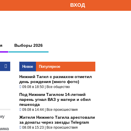
ВХОД
я
Выборы 2026
Новое
Популярное
Нижний Тагил с размахом отметил
день рождения (много фото)
09.08 в 18:50
|
Все общество
Под Нижним Тагилом 14-летний
парень угнал ВАЗ у матери и сбил
пешехода
09.08 в 14:44
|
Все происшествия
ому
Жителя Нижнего Тагила арестовали
за донаты через звезды Telegram
08.08 в 15:23
|
Все происшествия
амма