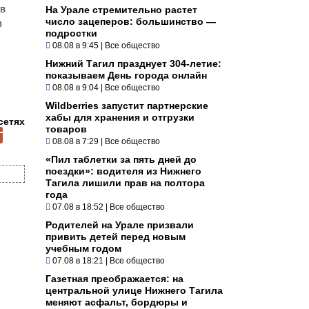
 в
На Урале стремительно растет
число зацеперов: большинство —
в
подростки
08.08 в 9:45
|
Все общество
Нижний Тагил празднует 304-летие:
показываем День города онлайн
08.08 в 9:04
|
Все общество
Wildberries запустит партнерские
хабы для хранения и отгрузки
сетях
товаров
08.08 в 7:29
|
Все общество
«Пил таблетки за пять дней до
поездки»: водителя из Нижнего
Тагила лишили прав на полтора
года
07.08 в 18:52
|
Все общество
Родителей на Урале призвали
привить детей перед новым
учебным годом
07.08 в 18:21
|
Все общество
Газетная преображается: на
центральной улице Нижнего Тагила
меняют асфальт, бордюры и