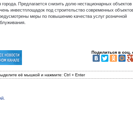
я города. Предлагается снизить долю нестационарных объектов
речень инвестплощадок под строительство современных объекто
предусмотрены меры по повышению качества услуг розничной
облуживания.
Поделиться в соц. 
ыделите её мышкой и нажмите: Ctrl + Enter
ий.