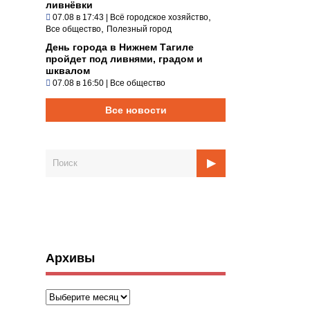
ливнёвки
,
07.08 в 17:43
|
Всё городское хозяйство
,
Все общество
Полезный город
День города в Нижнем Тагиле
пройдет под ливнями, градом и
шквалом
07.08 в 16:50
|
Все общество
Все новости
Архивы
Архивы