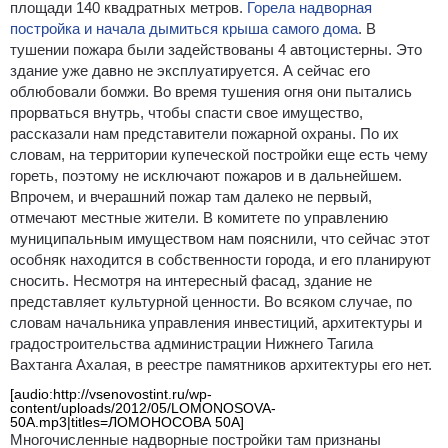
площади 140 квадратных метров.
Горела надворная
постройка и начала дымиться крыша самого дома
. В
тушении пожара были задействованы 4 автоцистерны. Это
здание уже давно не эксплуатируется. А сейчас его
облюбовали бомжи. Во время тушения огня они пытались
прорваться внутрь, чтобы спасти свое имущество,
рассказали нам представители пожарной охраны. По их
словам, на территории купеческой постройки еще есть чему
гореть, поэтому не исключают пожаров и в дальнейшем.
Впрочем, и вчерашний пожар там далеко не первый,
отмечают местные жители. В комитете по управлению
муниципальным имуществом нам пояснили, что сейчас этот
особняк находится в собственности города, и его планируют
сносить. Несмотря на интересный фасад, здание не
представляет культурной ценности. Во всяком случае, по
словам начальника управления инвестиций, архитектуры и
градостроительства администрации Нижнего Тагила
Вахтанга Ахалая, в реестре памятников архитектуры его нет.
[audio:http://vsenovostint.ru/wp-
content/uploads/2012/05/LOMONOSOVA-
50A.mp3|titles=ЛОМОНОСОВА 50А]
Многочисленные надворные постройки там признаны