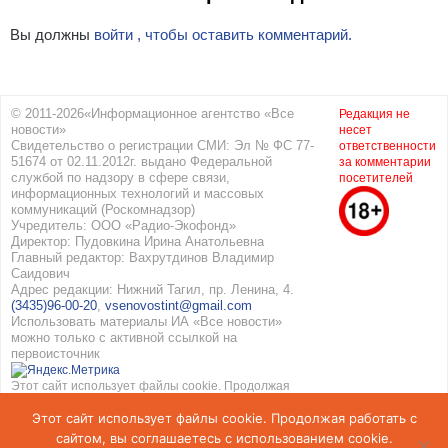
Вы должны
войти , чтобы оставить комментарий.
© 2011-2026«Информационное агентство «Все
Редакция не
новости»
несет
Свидетельство о регистрации СМИ: Эл № ФС 77-
ответственности
51674 от 02.11.2012г. выдано Федеральной
за комментарии
службой по надзору в сфере связи,
посетителей
информационных технологий и массовых
коммуникаций (Роскомнадзор)
Учредитель: ООО «Радио-Экофонд»
Директор: Пудовкина Ирина Анатольевна
Главный редактор: Вахрутдинов Владимир
Саидович
Адрес редакции: Нижний Тагил, пр. Ленина, 4.
(3435)96-00-20
,
vsenovostint@gmail.com
Использовать материалы ИА «Все новости»
можно только с активной ссылкой на
первоисточник
Этот сайт использует файлы cookie. Продолжая
работать с сайтом, вы соглашаетесь с
Этот сайт использует файлы cookie. Продолжая работать с
использованием cookie. Подробнее в
Политике
конфиденциальности
и
Соглашение об обработке
сайтом, вы соглашаетесь с использованием cookie.