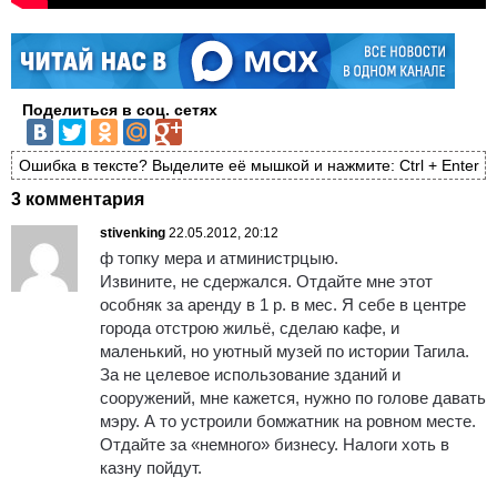
Поделиться в соц. сетях
Ошибка в тексте? Выделите её мышкой и нажмите: Ctrl + Enter
3 комментария
stivenking
22.05.2012, 20:12
ф топку мера и атминистрцыю.
Извините, не сдержался. Отдайте мне этот
особняк за аренду в 1 р. в мес. Я себе в центре
города отстрою жильё, сделаю кафе, и
маленький, но уютный музей по истории Тагила.
За не целевое использование зданий и
сооружений, мне кажется, нужно по голове давать
мэру. А то устроили бомжатник на ровном месте.
Отдайте за «немного» бизнесу. Налоги хоть в
казну пойдут.