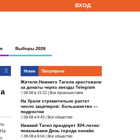
ВХОД
я
Выборы 2026
Новое
Популярное
Жителя Нижнего Тагила арестовали
за донаты через звезды Telegram
на
08.08 в 15:23
|
Все происшествия
На Урале стремительно растет
число зацеперов: большинство —
подростки
08.08 в 9:45
|
Все общество
по
Нижний Тагил празднует 304-летие:
 На
показываем День города онлайн
08.08 в 9:04
|
Все общество
ы.