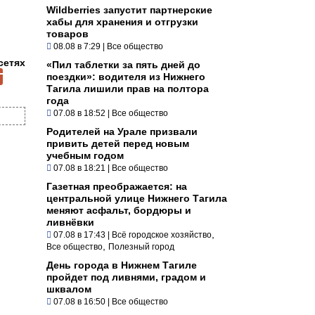
Wildberries запустит партнерские
хабы для хранения и отгрузки
товаров
08.08 в 7:29
|
Все общество
сетях
«Пил таблетки за пять дней до
поездки»: водителя из Нижнего
Тагила лишили прав на полтора
года
07.08 в 18:52
|
Все общество
Родителей на Урале призвали
привить детей перед новым
учебным годом
07.08 в 18:21
|
Все общество
Газетная преображается: на
центральной улице Нижнего Тагила
меняют асфальт, бордюры и
ливнёвки
,
07.08 в 17:43
|
Всё городское хозяйство
,
Все общество
Полезный город
День города в Нижнем Тагиле
пройдет под ливнями, градом и
шквалом
07.08 в 16:50
|
Все общество