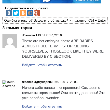
Поделиться в соц. сетях
Ошибка в тексте? Выделите её мышкой и нажмите: Ctrl + Enter
3 комментария
JJennifer l
19.01.2017, 22:50
Those are not embryos, those ARE BABIES
ALMOST FULL TERM!!!!STOP KIDDING
YOURSELVES, THOSELOOK LIKE THEY WERE
DELIVERED BY C SECTION.
Войдите, чтобы ответить
Феликс Эдмундович
19.01.2017, 23:03
Ничего себе новость из прошлого! Согласен с
комментатором выше! Они почти доношены! Это
уже перебор! :wonder:
Войдите, чтобы ответить