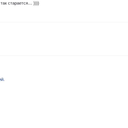
ак старается… ))))
ий.