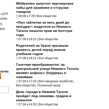
Wildberries запустит партнерские
хабы для хранения и отгрузки
товаров
А для
08.08 в 7:29
|
Все общество
язям
«Пил таблетки за пять дней до
у.
поездки»: водителя из Нижнего
ием
Тагила лишили прав на полтора
года
07.08 в 18:52
|
Все общество
Родителей на Урале призвали
привить детей перед новым
учебным годом
07.08 в 18:21
|
Все общество
Газетная преображается: на
центральной улице Нижнего Тагила
сетях
меняют асфальт, бордюры и
ливнёвки
,
07.08 в 17:43
|
Всё городское хозяйство
,
Все общество
Полезный город
День города в Нижнем Тагиле
пройдет под ливнями, градом и
шквалом
07.08 в 16:50
|
Все общество