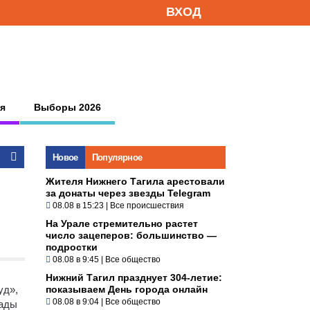
ВХОД
я
Выборы 2026
Новое
Популярное
Жителя Нижнего Тагила арестовали
за донаты через звезды Telegram
08.08 в 15:23
|
Все происшествия
На Урале стремительно растет
число зацеперов: большинство —
подростки
08.08 в 9:45
|
Все общество
Нижний Тагил празднует 304-летие:
уд»,
показываем День города онлайн
08.08 в 9:04
|
Все общество
сады