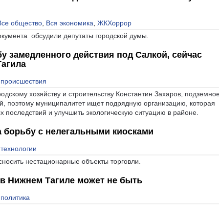
Все общество
,
Вся экономика
,
ЖКХоррор
окумента обсудили депутаты городской думы.
бу замедленного действия под Салкой, сейчас
Тагила
 происшествия
родскому хозяйству и строительству Константин Захаров, подземно
й, поэтому муниципалитет ищет подрядную организацию, которая
х последствий и улучшить экологическую ситуацию в районе.
а борьбу с нелегальными киосками
 технологии
сносить нестационарные объекты торговли.
 в Нижнем Тагиле может не быть
 политика