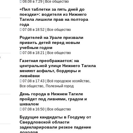
08.08 в 7:29
|
Все общество
«Пил таблетки за пять дней до
поездки»: водителя из Нижнего
Тагила лишили прав на полтора
года
07.08 в 18:52
|
Все общество
Родителей на Урале призвали
привить детей перед новым
учебным годом
07.08 в 18:21
|
Все общество
е
Газетная преображается: на
центральной улице Нижнего Тагила
меняют асфальт, бордюры и
ливнёвки
,
07.08 в 17:43
|
Всё городское хозяйство
,
Все общество
Полезный город
День города в Нижнем Тагиле
пройдет под ливнями, градом и
шквалом
07.08 в 16:50
|
Все общество
Будущие кандидаты в Госдуму от
Свердловской области
задекларировали резкое падение
доходов