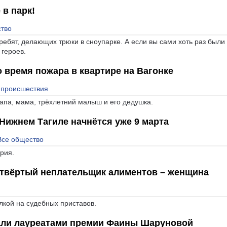
 в парк!
тво
 ребят, делающих трюки в сноупарке. А если вы сами хоть раз были
 героев.
 время пожара в квартире на Вагонке
 происшествия
папа, мама, трёхлетний малыш и его дедушка.
Нижнем Тагиле начнётся уже 9 марта
Все общество
рия.
етвёртый неплательщик алиментов – женщина
лкой на судебных приставов.
али лауреатами премии Фаины Шаруновой