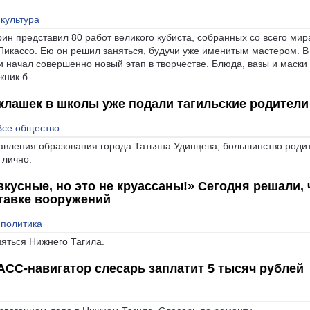
 культура
н представил 80 работ великого кубиста, собранных со всего мир
Пикассо. Ею он решил заняться, будучи уже именитым мастером. В
а и начал совершенно новый этап в творчестве. Блюда, вазы и маск
ник б...
оклашек в школы уже подали тагильские родители
Все общество
равления образования города Татьяна Удинцева, большинство роди
 лично.
усные, но это не круассаны!» Сегодня решали, 
тавке вооружений
 политика
яться Нижнего Тагила.
АСС-навигатор слесарь заплатит 5 тысяч рублей