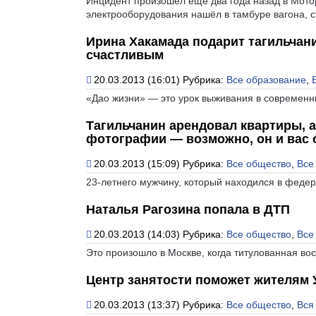
Инцидент произошёл ещё два года назад в Мото
электрооборудования нашёл в тамбуре вагона, 
Ирина Хакамада подарит тагильчани
счастливым
20.03.2013 (16:01)
Рубрика:
Все образование
,
«Дао жизни» — это урок выживания в современн
Тагильчанин арендовал квартиры, а
фотографии — возможно, он и вас
20.03.2013 (15:09)
Рубрика:
Все общество
,
Все
23-летнего мужчину, который находился в феде
Наталья Рагозина попала в ДТП
20.03.2013 (14:03)
Рубрика:
Все общество
,
Все
Это произошло в Москве, когда титулованная во
Центр занятости поможет жителям 
20.03.2013 (13:37)
Рубрика:
Все общество
,
Вся