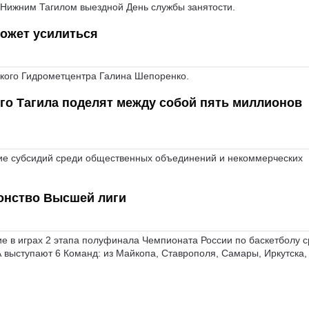
 Нижним Тагилом выездной День службы занятости.
может усилиться
ского Гидрометцентра Галина Шепоренко.
о Тагила поделят между собой пять миллионов
ние субсидий среди общественных объединений и некоммерческих
онство Высшей лиги
е в играх 2 этапа полуфинала Чемпионата России по баскетболу 
А выступают 6 Команд: из Майкопа, Ставрополя, Самары, Иркутска,