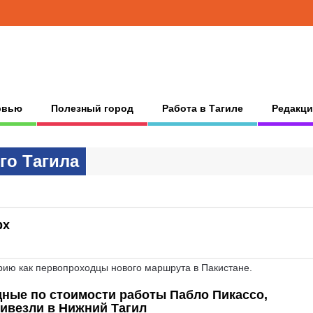
рвью
Полезный город
Работа в Тагиле
Редакци
гo Тaгилa
рх
рию как первопроходцы нового маршрута в Пакистане.
дные по стоимости работы Пабло Пикассо,
ривезли в Нижний Тагил