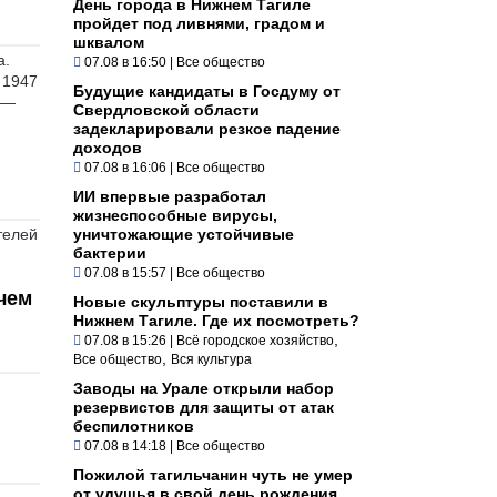
День города в Нижнем Тагиле
пройдет под ливнями, градом и
шквалом
а.
07.08 в 16:50
|
Все общество
 1947
Будущие кандидаты в Госдуму от
и —
Свердловской области
задекларировали резкое падение
доходов
07.08 в 16:06
|
Все общество
ИИ впервые разработал
жизнеспособные вирусы,
телей
уничтожающие устойчивые
бактерии
07.08 в 15:57
|
Все общество
чем
Новые скульптуры поставили в
Нижнем Тагиле. Где их посмотреть?
,
07.08 в 15:26
|
Всё городское хозяйство
,
Все общество
Вся культура
Заводы на Урале открыли набор
резервистов для защиты от атак
беспилотников
07.08 в 14:18
|
Все общество
Пожилой тагильчанин чуть не умер
от удушья в свой день рождения