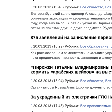
20.03.2013 (19:48)
Рубрика:
Все общество
,
Вся
Екатеринбургский коллекционер Александр Шадри
Бриллиант экспозиции — керамика гениального 
году, когда ему было 67 лет, он уехал из Париж
сотни не похожих друг на друга предметов. Худож
875 заявлений на зачисление перв
20.03.2013 (18:29)
Рубрика:
Все образование
,
Как рассказала нам заместитель начальника уп
пока предпочитает приносить заявления в школу
«Пирожки Татьяны Владимировны вк
кормить «арабских шейхов» на выс
20.03.2013 (18:04)
Рубрика:
Все общество
,
Вся
Организаторы Russia Arms Expo не должны стесн
За украденный из электрички ГЛОН
20.03.2013 (17:45)
Рубрика:
Все происшествия