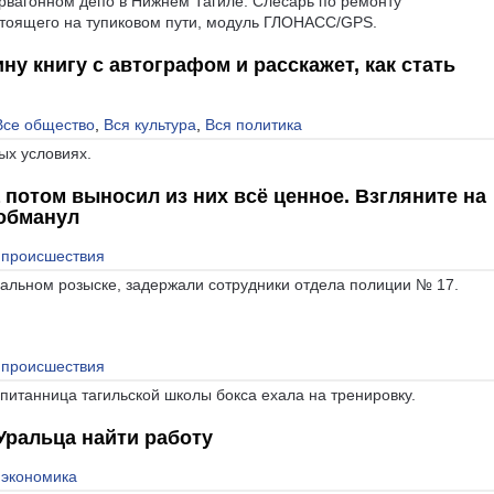
рвагонном депо в Нижнем Тагиле. Слесарь по ремонту
стоящего на тупиковом пути, модуль ГЛОНАСС/GPS.
ну книгу с автографом и расскажет, как стать
Все общество
,
Вся культура
,
Вся политика
ых условиях.
 потом выносил из них всё ценное. Взгляните на
 обманул
 происшествия
ральном розыске, задержали сотрудники отдела полиции № 17.
 происшествия
спитанница тагильской школы бокса ехала на тренировку.
Уральца найти работу
 экономика