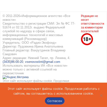
© 2011-2026«Информационное агентство «Все
Редакция не
новости»
несет
Свидетельство о регистрации СМИ: Эл № ФС 77-
ответственности
51674 от 02.11.2012г. выдано Федеральной
за комментарии
службой по надзору в сфере связи,
посетителей
информационных технологий и массовых
коммуникаций (Роскомнадзор)
Учредитель: ООО «Радио-Экофонд»
Директор: Пудовкина Ирина Анатольевна
Главный редактор: Вахрутдинов Владимир
Саидович
Адрес редакции: Нижний Тагил, пр. Ленина, 4.
(3435)96-00-20
,
vsenovostint@gmail.com
Использовать материалы ИА «Все новости»
можно только с активной ссылкой на
первоисточник
Этот сайт использует файлы cookie. Продолжая
работать с сайтом, вы соглашаетесь с
Этот сайт использует файлы cookie. Продолжая работать с
использованием cookie. Подробнее в
Политике
конфиденциальности
и
Соглашение об обработке
сайтом, вы соглашаетесь с использованием cookie.
персональных данных
Согласен