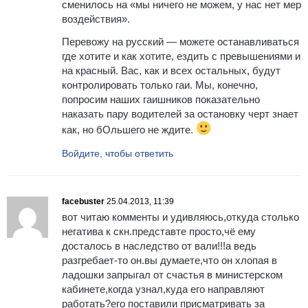
сменилось на «мы ничего не можем, у нас нет мер
воздействия».
Перевожу на русский — можете останавливаться
где хотите и как хотите, ездить с превышениями и
на красный. Вас, как и всех остальных, будут
контролировать только гаи. Мы, конечно,
попросим наших гаишников показательно
наказать пару водителей за остановку черт знает
как, но бОльшего не ждите.
Войдите, чтобы ответить
facebuster
25.04.2013, 11:39
вот читаю комменты и удивляюсь,откуда столько
негатива к скн.представте просто,чё ему
досталось в наследство от вали!!!а ведь
разгребает-то он.вы думаете,что он хлопая в
ладошки запрыгал от счастья в министерском
кабинете,когда узнал,куда его направляют
работать?его поставили присматривать за