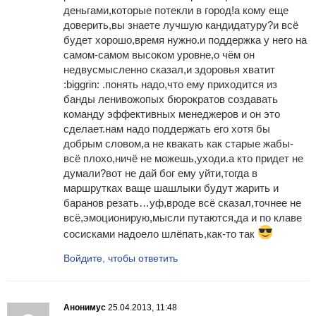
деньгами,которые потекли в город!а кому еще
доверить,вы знаете лучшую кандидатуру?и всё
будет хорошо,время нужно.и поддержка у него на
самом-самом высоком уровне,о чём он
недвусмысленно сказал,и здоровья хватит
:biggrin: .понять надо,что ему приходится из
банды ленивожопых бюрократов создавать
команду эффективных менеджеров и он это
сделает.нам надо поддержать его хотя бы
добрым словом,а не квакать как старые жабы-
всё плохо,ничё не можешь,уходи.а кто придет не
думали?вот не дай бог ему уйти,тогда в
маршрутках ваще шашлыки будут жарить и
баранов резать…уф,вроде всё сказал,точнее не
всё,эмоционирую,мысли путаются,да и по клаве
сосисками надоело шлёпать,как-то так
Войдите, чтобы ответить
Анонимус
25.04.2013, 11:48