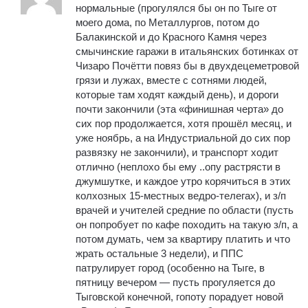
нормальные (прогулялся бы он по Тыге от
моего дома, по Металлургов, потом до
Балакинской и до Красного Камня через
смычинские гаражи в итальянских ботинках от
Чизаро Почётти повяз бы в двухдецеметровой
грязи и лужах, вместе с сотнями людей,
которые там ходят каждый день), и дороги
почти закончили (эта «финишная черта» до
сих пор продолжается, хотя прошёл месяц, и
уже ноябрь, а на Индустриальной до сих пор
развязку не закончили), и транспорт ходит
отлично (неплохо бы ему ..опу растрясти в
джумшутке, и каждое утро корячиться в этих
колхозных 15-местных ведро-телегах), и з/п
врачей и учителей средние по области (пусть
он попробует по кафе походить на такую з/п, а
потом думать, чем за квартиру платить и что
жрать остальные 3 недели), и ППС
патрулирует город (особенно на Тыге, в
пятницу вечером — пусть прогуляется до
Тыговской конечной, гопоту порадует новой